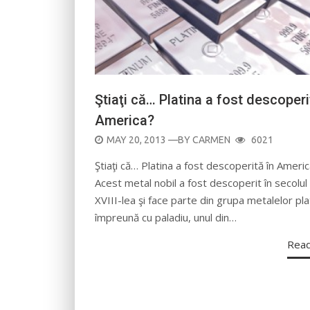
Ştiaţi că… Platina a fost descoperi
America?
POSTED
MAY 20, 2013
—BY
CARMEN
6021
ON
Ştiaţi că… Platina a fost descoperită în Ameri
Acest metal nobil a fost descoperit în secolul 
XVIII-lea şi face parte din grupa metalelor pla
împreună cu paladiu, unul din…
Rea