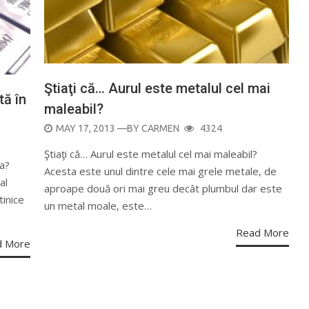
Ştiaţi că… Aurul este metalul cel mai
tă în
maleabil?
POSTED
MAY 17, 2013
—BY
CARMEN
4324
ON
Ştiaţi că… Aurul este metalul cel mai maleabil?
ca?
Acesta este unul dintre cele mai grele metale, de
al
aproape două ori mai greu decât plumbul dar este
tinice
un metal moale, este…
Read More
d More