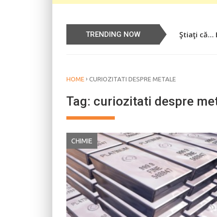
Ştiaţi că…
Știați că…
TRENDING NOW
›
HOME
CURIOZITATI DESPRE METALE
Tag:
curiozitati despre me
CHIMIE