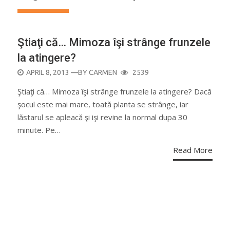
Ştiaţi că… Mimoza îşi strânge frunzele
la atingere?
POSTED
APRIL 8, 2013
—BY
CARMEN
2539
ON
Ştiaţi că… Mimoza îşi strânge frunzele la atingere? Dacă
şocul este mai mare, toată planta se strânge, iar
lăstarul se apleacă şi işi revine la normal dupa 30
minute. Pe…
Read More