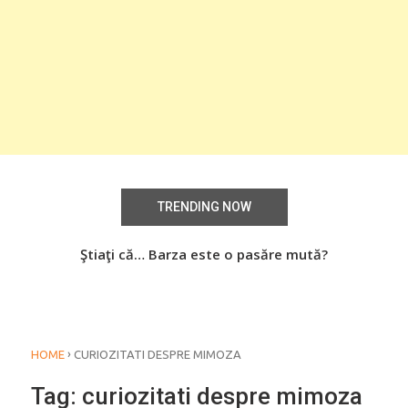
TRENDING NOW
aţi
Ştiaţi că… Barza este o pasăre mută?
Știa
o
›
HOME
CURIOZITATI DESPRE MIMOZA
Tag:
curiozitati despre mimoza