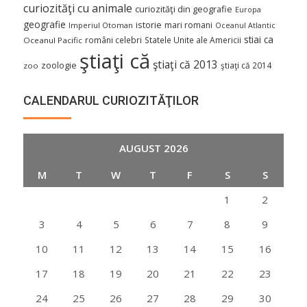
curiozităţi cu animale
curiozităţi din geografie
Europa
geografie
istorie
mari romani
Imperiul Otoman
Oceanul Atlantic
stiai ca
români celebri
Statele Unite ale Americii
Oceanul Pacific
ştiaţi că
ştiaţi că 2013
zoologie
ştiaţi că 2014
zoo
CALENDARUL CURIOZITĂŢILOR
AUGUST 2026
M
T
W
T
F
S
S
1
2
3
4
5
6
7
8
9
10
11
12
13
14
15
16
17
18
19
20
21
22
23
24
25
26
27
28
29
30