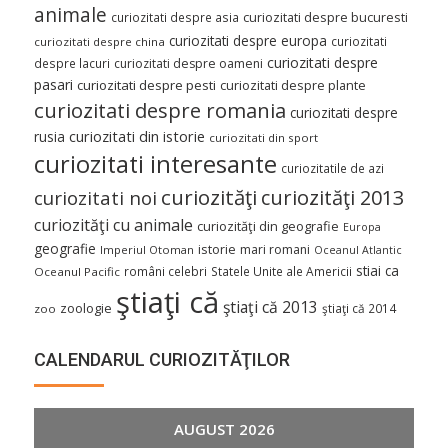
animale
curiozitati despre asia
curiozitati despre bucuresti
curiozitati despre europa
curiozitati
curiozitati despre china
curiozitati despre
despre lacuri
curiozitati despre oameni
pasari
curiozitati despre pesti
curiozitati despre plante
curiozitati despre romania
curiozitati despre
curiozitati din istorie
rusia
curiozitati din sport
curiozitati interesante
curiozitatile de azi
curiozităţi
curiozităţi 2013
curiozitati noi
curiozităţi cu animale
curiozităţi din geografie
Europa
geografie
istorie
mari romani
Imperiul Otoman
Oceanul Atlantic
stiai ca
români celebri
Statele Unite ale Americii
Oceanul Pacific
ştiaţi că
ştiaţi că 2013
zoologie
ştiaţi că 2014
zoo
CALENDARUL CURIOZITĂŢILOR
AUGUST 2026