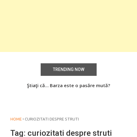
TRENDING NOW
aţi
Ştiaţi că… Barza este o pasăre mută?
Știa
o
›
HOME
CURIOZITATI DESPRE STRUTI
Tag:
curiozitati despre struti