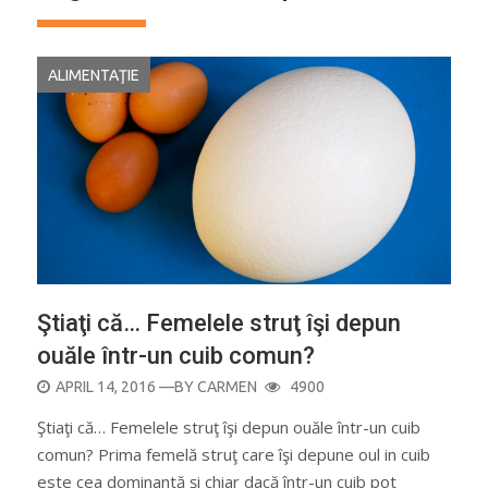
ALIMENTAŢIE
Ştiaţi că… Femelele struţ îşi depun
ouăle într-un cuib comun?
POSTED
APRIL 14, 2016
—BY
CARMEN
4900
ON
Ştiaţi că… Femelele struţ îşi depun ouăle într-un cuib
comun? Prima femelă struţ care îşi depune oul in cuib
este cea dominantă şi chiar dacă într-un cuib pot