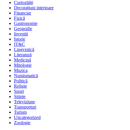
Curiozităţi
Decoraţiuni interioare
Financiar
Fizică
Gastronomie
Geografie
Inventii
Istorie
IT&C
Lingvistică
Literatură
Medicină
Mitologie
Muzica
Numismatică
Politică
Religie
Sport
Stiinte
Televiziune
Transporturi
Turism
Uncategorized
Zoologie