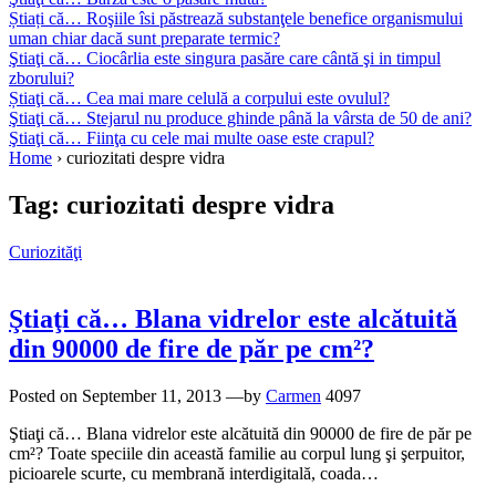
Știați că… Roşiile îsi păstrează substanţele benefice organismului
uman chiar dacă sunt preparate termic?
Ştiaţi că… Ciocârlia este singura pasăre care cântă şi in timpul
zborului?
Știaţi că… Cea mai mare celulă a corpului este ovulul?
Ştiaţi că… Stejarul nu produce ghinde până la vârsta de 50 de ani?
Ştiaţi că… Fiinţa cu cele mai multe oase este crapul?
Home
›
curiozitati despre vidra
Tag:
curiozitati despre vidra
Curiozităţi
Ştiaţi că… Blana vidrelor este alcătuită
din 90000 de fire de păr pe cm²?
Posted on
September 11, 2013
—by
Carmen
4097
Ştiaţi că… Blana vidrelor este alcătuită din 90000 de fire de păr pe
cm²? Toate speciile din această familie au corpul lung şi şerpuitor,
picioarele scurte, cu membrană interdigitală, coada…