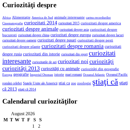
Curiozităţi despre
Alimentaţie
animale interesante
America de Sud
Africa
cartea recordurilor
curiozitati 2014
curiozitati despre america
curiozitati 2015
Cinematografie
curiozitati despre animale
curiozitati despre asia
curiozitati despre
curiozitati despre europa
bucuresti
curiozitati despre lacuri
curiozitati despre china
curiozitati despre pasari
curiozitati despre pesti
curiozitati despre oameni
curiozitati despre romania
curiozitati
curiozitati despre plante
curiozitati
curiozitati din istorie
despre rusia
curiozitati din sport
interesante
curiozităţi
curiozitati noi
curiozitatile de azi
curiozităţi 2013
curiozităţi cu animale
curiozităţi din geografie
geografie
istorie
mari romani
Imperiul Otoman
Oceanul Pacific
Europa
Oceanul Atlantic
ştiaţi că
ştiaţi
stiai ca
români celebri
Statele Unite ale Americii
zoologie
zoo
că 2013
ştiaţi că 2014
Calendarul curiozităţilor
August 2026
M
T
W
T
F
S
S
1
2