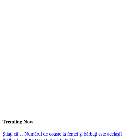
Trending Now
Ştiaţi că… Numărul de coaste la femei şi bărbaţi este acelaşi?
Ştiaţi că… Barza este o pasăre mută?