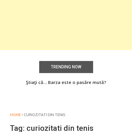
TRENDING NOW
Știați că… Roşiile îsi păstrează substanţele benefice
Ştiaţi că… Barza este o pasăre mută?
Şti
organismului uman chiar dacă sunt preparate
termic?
›
HOME
CURIOZITATI DIN TENIS
Tag:
curiozitati din tenis