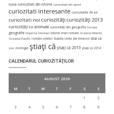
curiozitati din istorie
rusia
curiozitati din sport
curiozitati interesante
curiozitatile de azi
curiozităţi
curiozităţi 2013
curiozitati noi
curiozităţi cu animale
curiozităţi din geografie
Europa
geografie
istorie
mari romani
Imperiul Otoman
Oceanul Atlantic
stiai ca
români celebri
Statele Unite ale Americii
Oceanul Pacific
ştiaţi că
ştiaţi că 2013
zoologie
ştiaţi că 2014
zoo
CALENDARUL CURIOZITĂŢILOR
AUGUST 2026
M
T
W
T
F
S
S
1
2
3
4
5
6
7
8
9