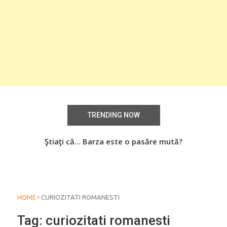
TRENDING NOW
Știați că… Roşiile îsi păstrează substanţele benefice
Ştiaţi că… Barza este o pasăre mută?
Şti
organismului uman chiar dacă sunt preparate
termic?
›
HOME
CURIOZITATI ROMANESTI
Tag:
curiozitati romanesti