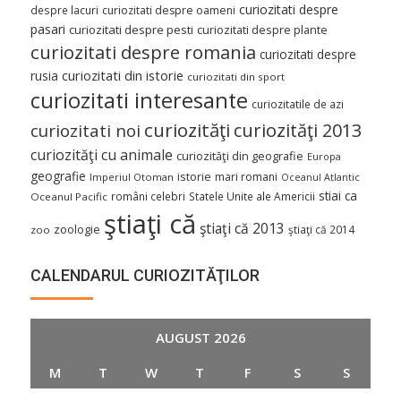
curiozitati despre
despre lacuri
curiozitati despre oameni
pasari
curiozitati despre pesti
curiozitati despre plante
curiozitati despre romania
curiozitati despre
curiozitati din istorie
rusia
curiozitati din sport
curiozitati interesante
curiozitatile de azi
curiozităţi
curiozităţi 2013
curiozitati noi
curiozităţi cu animale
curiozităţi din geografie
Europa
geografie
istorie
mari romani
Imperiul Otoman
Oceanul Atlantic
stiai ca
români celebri
Statele Unite ale Americii
Oceanul Pacific
ştiaţi că
ştiaţi că 2013
zoologie
ştiaţi că 2014
zoo
CALENDARUL CURIOZITĂŢILOR
AUGUST 2026
M
T
W
T
F
S
S