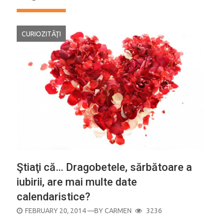
CURIOZITĂŢI
Ştiaţi că… Dragobetele, sărbătoare a
iubirii, are mai multe date
calendaristice?
POSTED
FEBRUARY 20, 2014
—BY
CARMEN
3236