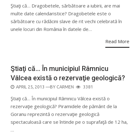
ON
Ştiaţi că… Dragobetele, sărbătoare a iubirii, are mai
multe date calendaristice? Dragobetele este o
sărbătoare cu rădăcini slave de rit vechi celebrată în
unele locuri din România în datele de…
Read More
Ştiaţi că… În municipiul Râmnicu
Vâlcea există o rezervaţie geologică?
POSTED
APRIL 25, 2013
—BY
CARMEN
3381
ON
Ştiaţi că… În municipiul Râmnicu Vâlcea există o
rezervaţie geologică? Piramidele de pământ de la
Goranu reprezintă o rezervaţie geologică
spectaculoasă care se întinde pe o suprafaţă de 12 ha,
…