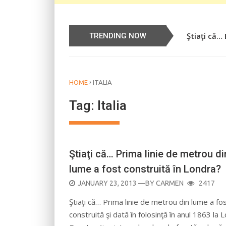
Știați că…
TRENDING NOW
›
HOME
ITALIA
Tag:
Italia
Ştiaţi că… Prima linie de metrou di
lume a fost construită în Londra?
POSTED
JANUARY 23, 2013
—BY
CARMEN
2417
ON
Ştiaţi că… Prima linie de metrou din lume a fo
construită şi dată în folosinţă în anul 1863 la 