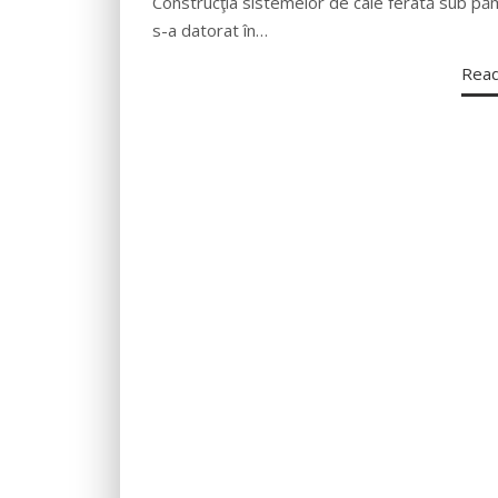
Construcţia sistemelor de cale ferată sub pă
s-a datorat în…
Rea