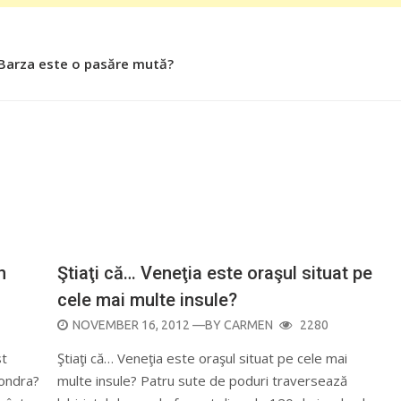
 Roşiile îsi păstrează substanţele benefice organismului uman
n
Ştiaţi că… Veneţia este oraşul situat pe
cele mai multe insule?
POSTED
NOVEMBER 16, 2012
—BY
CARMEN
2280
ON
st
Ştiaţi că… Veneţia este oraşul situat pe cele mai
Londra?
multe insule? Patru sute de poduri traversează