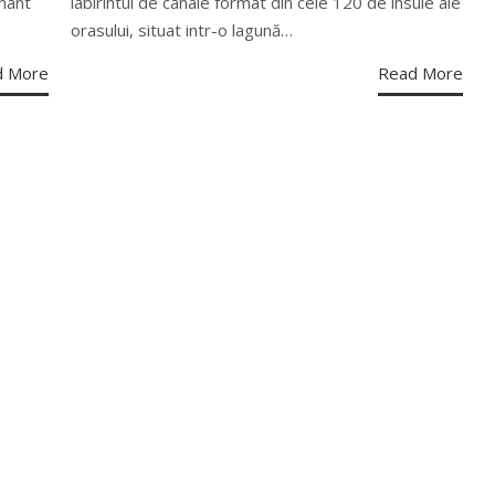
mânt
labirintul de canale format din cele 120 de insule ale
orasului, situat intr-o lagună…
d More
Read More