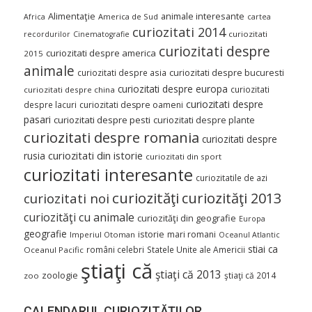
Alimentaţie
animale interesante
America de Sud
Africa
cartea
curiozitati 2014
curiozitati
recordurilor
Cinematografie
curiozitati despre
curiozitati despre america
2015
animale
curiozitati despre asia
curiozitati despre bucuresti
curiozitati despre europa
curiozitati
curiozitati despre china
curiozitati despre
despre lacuri
curiozitati despre oameni
pasari
curiozitati despre pesti
curiozitati despre plante
curiozitati despre romania
curiozitati despre
curiozitati din istorie
rusia
curiozitati din sport
curiozitati interesante
curiozitatile de azi
curiozităţi
curiozităţi 2013
curiozitati noi
curiozităţi cu animale
curiozităţi din geografie
Europa
geografie
istorie
mari romani
Imperiul Otoman
Oceanul Atlantic
stiai ca
români celebri
Statele Unite ale Americii
Oceanul Pacific
ştiaţi că
ştiaţi că 2013
zoologie
ştiaţi că 2014
zoo
CALENDARUL CURIOZITĂŢILOR