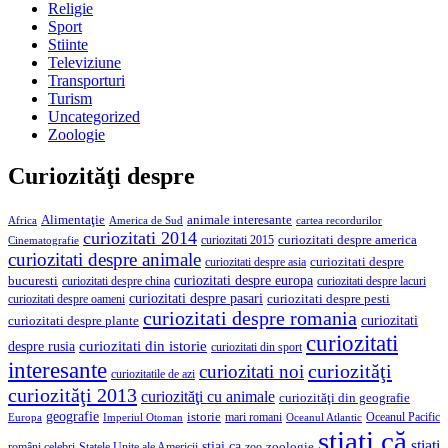
Religie
Sport
Stiinte
Televiziune
Transporturi
Turism
Uncategorized
Zoologie
Curiozităţi despre
Alimentaţie
animale interesante
America de Sud
Africa
cartea recordurilor
curiozitati 2014
curiozitati despre america
curiozitati 2015
Cinematografie
curiozitati despre animale
curiozitati despre asia
curiozitati despre
curiozitati despre europa
bucuresti
curiozitati despre lacuri
curiozitati despre china
curiozitati despre pasari
curiozitati despre pesti
curiozitati despre oameni
curiozitati despre romania
curiozitati
curiozitati despre plante
curiozitati
curiozitati din istorie
despre rusia
curiozitati din sport
interesante
curiozităţi
curiozitati noi
curiozitatile de azi
curiozităţi 2013
curiozităţi cu animale
curiozităţi din geografie
geografie
istorie
mari romani
Imperiul Otoman
Oceanul Pacific
Europa
Oceanul Atlantic
ştiaţi că
ştiaţi
stiai ca
români celebri
Statele Unite ale Americii
zoologie
zoo