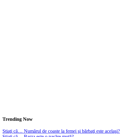
Trending Now
Ştiaţi că… Numărul de coaste la femei şi bărbaţi este acelaşi?
Ştiaţi că… Barza este o pasăre mută?