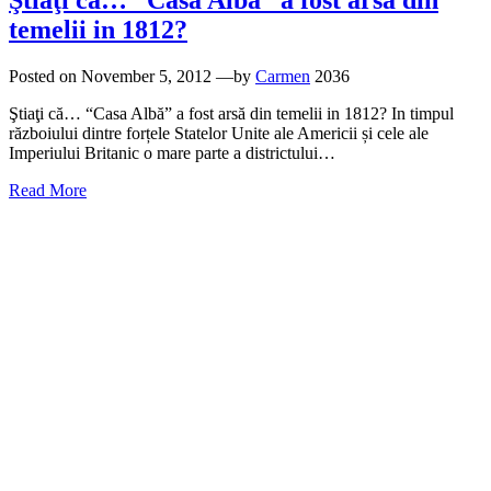
Ştiaţi că… “Casa Albă” a fost arsă din
temelii in 1812?
Posted on
November 5, 2012
—by
Carmen
2036
Ştiaţi că… “Casa Albă” a fost arsă din temelii in 1812? In timpul
războiului dintre forțele Statelor Unite ale Americii și cele ale
Imperiului Britanic o mare parte a districtului…
Read More