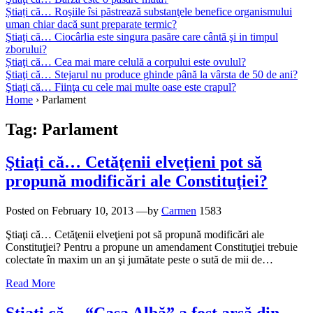
Știați că… Roşiile îsi păstrează substanţele benefice organismului
uman chiar dacă sunt preparate termic?
Ştiaţi că… Ciocârlia este singura pasăre care cântă şi in timpul
zborului?
Știaţi că… Cea mai mare celulă a corpului este ovulul?
Ştiaţi că… Stejarul nu produce ghinde până la vârsta de 50 de ani?
Ştiaţi că… Fiinţa cu cele mai multe oase este crapul?
Home
›
Parlament
Tag:
Parlament
Ştiaţi că… Cetăţenii elveţieni pot să
propună modificări ale Constituţiei?
Posted on
February 10, 2013
—by
Carmen
1583
Ştiaţi că… Cetăţenii elveţieni pot să propună modificări ale
Constituţiei? Pentru a propune un amendament Constituţiei trebuie
colectate în maxim un an şi jumătate peste o sută de mii de…
Read More