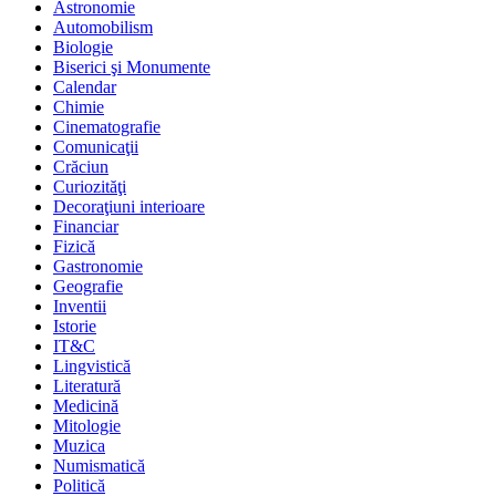
Astronomie
Automobilism
Biologie
Biserici şi Monumente
Calendar
Chimie
Cinematografie
Comunicaţii
Crăciun
Curiozităţi
Decoraţiuni interioare
Financiar
Fizică
Gastronomie
Geografie
Inventii
Istorie
IT&C
Lingvistică
Literatură
Medicină
Mitologie
Muzica
Numismatică
Politică