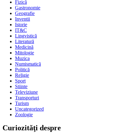
Fizică
Gastronomie
Geografie
Inventii
Istorie
IT&C
Lingvistică
Literatură
Medicină
Mitologie
Muzica
Numismatică
Politică
Religie
Sport
Stiinte
Televiziune
Transporturi
Turism
Uncategorized
Zoologie
Curiozităţi despre