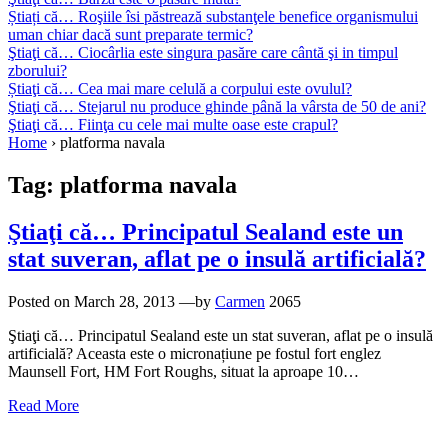
Știați că… Roşiile îsi păstrează substanţele benefice organismului
uman chiar dacă sunt preparate termic?
Ştiaţi că… Ciocârlia este singura pasăre care cântă şi in timpul
zborului?
Știaţi că… Cea mai mare celulă a corpului este ovulul?
Ştiaţi că… Stejarul nu produce ghinde până la vârsta de 50 de ani?
Ştiaţi că… Fiinţa cu cele mai multe oase este crapul?
Home
›
platforma navala
Tag:
platforma navala
Ştiaţi că… Principatul Sealand este un
stat suveran, aflat pe o insulă artificială?
Posted on
March 28, 2013
—by
Carmen
2065
Ştiaţi că… Principatul Sealand este un stat suveran, aflat pe o insulă
artificială? Aceasta este o micronațiune pe fostul fort englez
Maunsell Fort, HM Fort Roughs, situat la aproape 10…
Read More