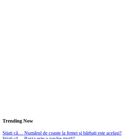
Trending Now
Ştiaţi că… Numărul de coaste la femei şi bărbaţi este acelaşi?
Ştiaţi că… Barza este o pasăre mută?