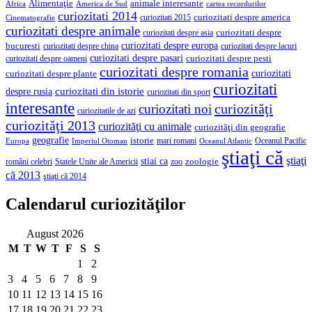
Alimentaţie
animale interesante
America de Sud
Africa
cartea recordurilor
curiozitati 2014
curiozitati despre america
curiozitati 2015
Cinematografie
curiozitati despre animale
curiozitati despre asia
curiozitati despre
curiozitati despre europa
bucuresti
curiozitati despre lacuri
curiozitati despre china
curiozitati despre pasari
curiozitati despre pesti
curiozitati despre oameni
curiozitati despre romania
curiozitati
curiozitati despre plante
curiozitati
curiozitati din istorie
despre rusia
curiozitati din sport
interesante
curiozităţi
curiozitati noi
curiozitatile de azi
curiozităţi 2013
curiozităţi cu animale
curiozităţi din geografie
geografie
istorie
mari romani
Imperiul Otoman
Oceanul Pacific
Europa
Oceanul Atlantic
ştiaţi că
ştiaţi
stiai ca
români celebri
Statele Unite ale Americii
zoologie
zoo
că 2013
ştiaţi că 2014
Calendarul curiozităţilor
August 2026
M
T
W
T
F
S
S
1
2
3
4
5
6
7
8
9
10
11
12
13
14
15
16
17
18
19
20
21
22
23