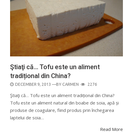
Ştiaţi că… Tofu este un aliment
tradițional din China?
POSTED
DECEMBER 9, 2013
—BY
CARMEN
2276
ON
Ştiaţi că… Tofu este un aliment tradițional din China?
Tofu este un aliment natural din boabe de soia, apă și
produse de coagulare, fiind produs prin închegarea
laptelui de soia…
Read More