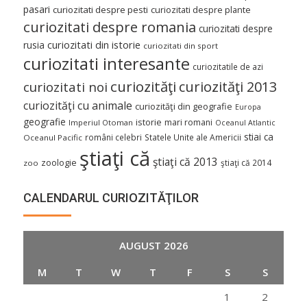
pasari
curiozitati despre pesti
curiozitati despre plante
curiozitati despre romania
curiozitati despre
curiozitati din istorie
rusia
curiozitati din sport
curiozitati interesante
curiozitatile de azi
curiozităţi
curiozităţi 2013
curiozitati noi
curiozităţi cu animale
curiozităţi din geografie
Europa
geografie
istorie
mari romani
Imperiul Otoman
Oceanul Atlantic
stiai ca
români celebri
Statele Unite ale Americii
Oceanul Pacific
ştiaţi că
ştiaţi că 2013
zoologie
ştiaţi că 2014
zoo
CALENDARUL CURIOZITĂŢILOR
AUGUST 2026
M
T
W
T
F
S
S
1
2