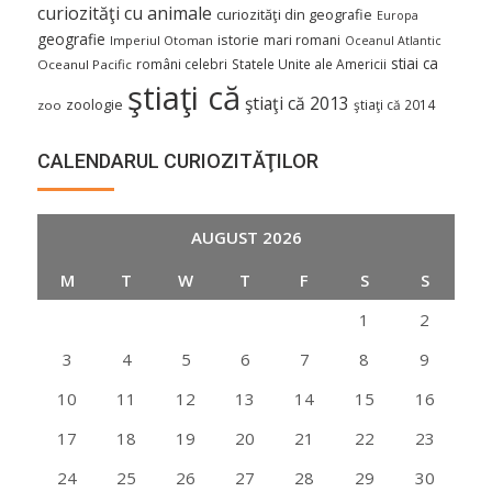
curiozităţi cu animale
curiozităţi din geografie
Europa
geografie
istorie
mari romani
Imperiul Otoman
Oceanul Atlantic
stiai ca
români celebri
Statele Unite ale Americii
Oceanul Pacific
ştiaţi că
ştiaţi că 2013
zoologie
ştiaţi că 2014
zoo
CALENDARUL CURIOZITĂŢILOR
AUGUST 2026
M
T
W
T
F
S
S
1
2
3
4
5
6
7
8
9
10
11
12
13
14
15
16
17
18
19
20
21
22
23
24
25
26
27
28
29
30