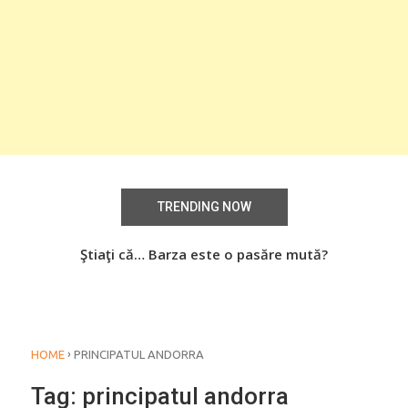
TRENDING NOW
aţi
Ştiaţi că… Barza este o pasăre mută?
Știa
o
›
HOME
PRINCIPATUL ANDORRA
Tag:
principatul andorra