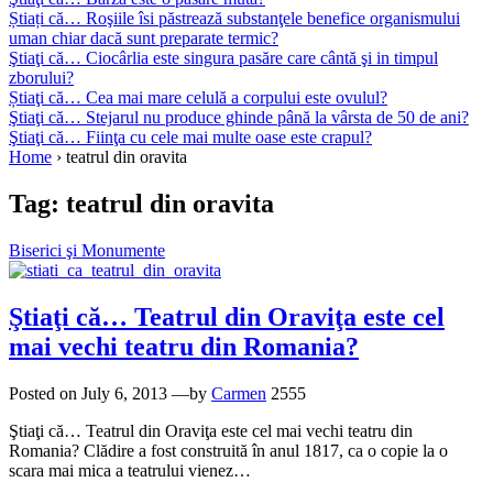
Știați că… Roşiile îsi păstrează substanţele benefice organismului
uman chiar dacă sunt preparate termic?
Ştiaţi că… Ciocârlia este singura pasăre care cântă şi in timpul
zborului?
Știaţi că… Cea mai mare celulă a corpului este ovulul?
Ştiaţi că… Stejarul nu produce ghinde până la vârsta de 50 de ani?
Ştiaţi că… Fiinţa cu cele mai multe oase este crapul?
Home
›
teatrul din oravita
Tag:
teatrul din oravita
Biserici şi Monumente
Ştiaţi că… Teatrul din Oraviţa este cel
mai vechi teatru din Romania?
Posted on
July 6, 2013
—by
Carmen
2555
Ştiaţi că… Teatrul din Oraviţa este cel mai vechi teatru din
Romania? Clădire a fost construită în anul 1817, ca o copie la o
scara mai mica a teatrului vienez…