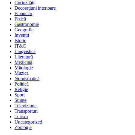
Curiozităţi
Decoraţiuni interioare
Financiar
Fizică
Gastronomie
Geografie
Inventii
Istorie
IT&C
Lingvistică
Literatură
Medicină
Mitologie
Muzica
Numismatică
Politică
Religie
Sport
Stiinte
Televiziune
Transporturi
Turism
Uncategorized
Zoologie