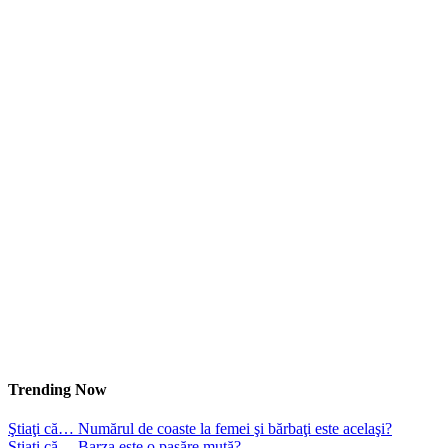
Trending Now
Ştiaţi că… Numărul de coaste la femei şi bărbaţi este acelaşi?
Ştiaţi că… Barza este o pasăre mută?