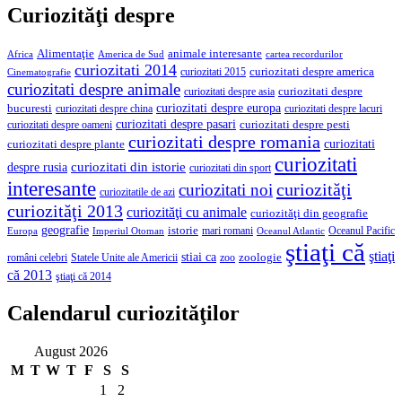
Curiozităţi despre
Alimentaţie
animale interesante
America de Sud
Africa
cartea recordurilor
curiozitati 2014
curiozitati despre america
curiozitati 2015
Cinematografie
curiozitati despre animale
curiozitati despre asia
curiozitati despre
curiozitati despre europa
bucuresti
curiozitati despre lacuri
curiozitati despre china
curiozitati despre pasari
curiozitati despre pesti
curiozitati despre oameni
curiozitati despre romania
curiozitati
curiozitati despre plante
curiozitati
curiozitati din istorie
despre rusia
curiozitati din sport
interesante
curiozităţi
curiozitati noi
curiozitatile de azi
curiozităţi 2013
curiozităţi cu animale
curiozităţi din geografie
geografie
istorie
mari romani
Imperiul Otoman
Oceanul Pacific
Europa
Oceanul Atlantic
ştiaţi că
ştiaţi
stiai ca
români celebri
Statele Unite ale Americii
zoologie
zoo
că 2013
ştiaţi că 2014
Calendarul curiozităţilor
August 2026
M
T
W
T
F
S
S
1
2