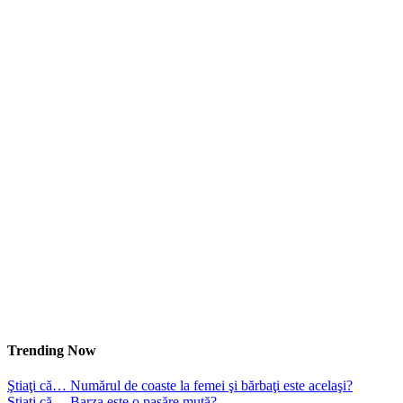
Trending Now
Ştiaţi că… Numărul de coaste la femei şi bărbaţi este acelaşi?
Ştiaţi că… Barza este o pasăre mută?