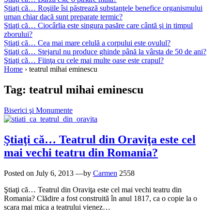
Știați că… Roşiile îsi păstrează substanţele benefice organismului
uman chiar dacă sunt preparate termic?
Ştiaţi că… Ciocârlia este singura pasăre care cântă şi in timpul
zborului?
Știaţi că… Cea mai mare celulă a corpului este ovulul?
Ştiaţi că… Stejarul nu produce ghinde până la vârsta de 50 de ani?
Ştiaţi că… Fiinţa cu cele mai multe oase este crapul?
Home
›
teatrul mihai eminescu
Tag:
teatrul mihai eminescu
Biserici şi Monumente
Ştiaţi că… Teatrul din Oraviţa este cel
mai vechi teatru din Romania?
Posted on
July 6, 2013
—by
Carmen
2558
Ştiaţi că… Teatrul din Oraviţa este cel mai vechi teatru din
Romania? Clădire a fost construită în anul 1817, ca o copie la o
scara mai mica a teatrului vienez…