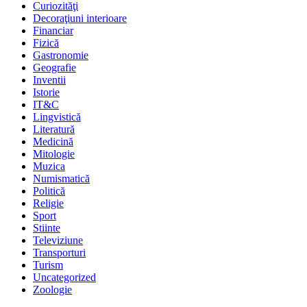
Curiozităţi
Decoraţiuni interioare
Financiar
Fizică
Gastronomie
Geografie
Inventii
Istorie
IT&C
Lingvistică
Literatură
Medicină
Mitologie
Muzica
Numismatică
Politică
Religie
Sport
Stiinte
Televiziune
Transporturi
Turism
Uncategorized
Zoologie