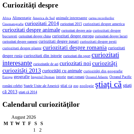
Curiozităţi despre
Alimentaţie
animale interesante
America de Sud
Africa
cartea recordurilor
curiozitati 2014
curiozitati despre america
curiozitati 2015
Cinematografie
curiozitati despre animale
curiozitati despre asia
curiozitati despre
curiozitati despre europa
bucuresti
curiozitati despre lacuri
curiozitati despre china
curiozitati despre pasari
curiozitati despre pesti
curiozitati despre oameni
curiozitati despre romania
curiozitati
curiozitati despre plante
curiozitati
curiozitati din istorie
despre rusia
curiozitati din sport
interesante
curiozităţi
curiozitati noi
curiozitatile de azi
curiozităţi 2013
curiozităţi cu animale
curiozităţi din geografie
geografie
istorie
mari romani
Imperiul Otoman
Oceanul Pacific
Europa
Oceanul Atlantic
ştiaţi că
ştiaţi
stiai ca
români celebri
Statele Unite ale Americii
zoologie
zoo
că 2013
ştiaţi că 2014
Calendarul curiozităţilor
August 2026
M
T
W
T
F
S
S
1
2