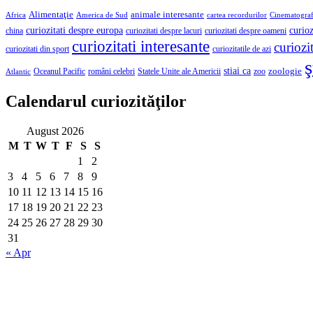
Alimentaţie
animale interesante
America de Sud
Africa
cartea recordurilor
Cinematograf
curioz
curiozitati despre europa
curiozitati despre lacuri
curiozitati despre oameni
china
curiozitati interesante
curiozit
curiozitatile de azi
curiozitati din sport
ş
stiai ca
români celebri
Statele Unite ale Americii
zoologie
Oceanul Pacific
zoo
Atlantic
Calendarul curiozităţilor
August 2026
M
T
W
T
F
S
S
1
2
3
4
5
6
7
8
9
10
11
12
13
14
15
16
17
18
19
20
21
22
23
24
25
26
27
28
29
30
31
« Apr