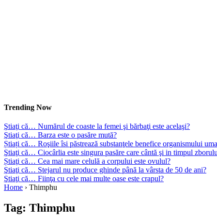
Trending Now
Ştiaţi că… Numărul de coaste la femei şi bărbaţi este acelaşi?
Ştiaţi că… Barza este o pasăre mută?
Știați că… Roşiile îsi păstrează substanţele benefice organismului uma
Ştiaţi că… Ciocârlia este singura pasăre care cântă şi in timpul zborul
Știaţi că… Cea mai mare celulă a corpului este ovulul?
Ştiaţi că… Stejarul nu produce ghinde până la vârsta de 50 de ani?
Ştiaţi că… Fiinţa cu cele mai multe oase este crapul?
Home
›
Thimphu
Tag:
Thimphu