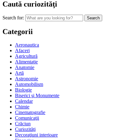
Caută curiozităţi
Search for:
Categorii
Aeronautica
Afaceri
Agricultură
Alimentaţie
Anatomie
Artă
Astronomie
Automobilism
Biologie
Biserici şi Monumente
Calendar
Chimie
Cinematografie
Comunicaţii
Crăciun
Curiozităţi
Decoraţiuni interioare