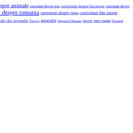
espre animale
curiozitati despre asia
curiozitati despre bucuresti
curiozitati despre
ti despre romania
curiozitati din istorie
curiozitati despre rusia
geografie
ităţi din geografie
istorie
mari romani
Imperiul Otoman
Europa
Oceanul