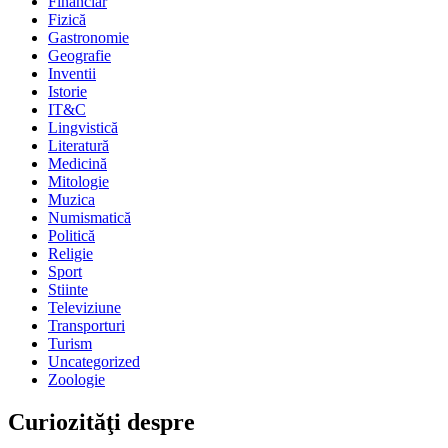
Financiar
Fizică
Gastronomie
Geografie
Inventii
Istorie
IT&C
Lingvistică
Literatură
Medicină
Mitologie
Muzica
Numismatică
Politică
Religie
Sport
Stiinte
Televiziune
Transporturi
Turism
Uncategorized
Zoologie
Curiozităţi despre