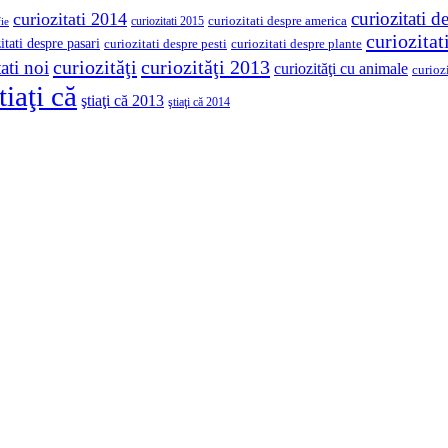
curiozitati d
curiozitati 2014
curiozitati despre america
curiozitati 2015
ie
curiozita
itati despre pasari
curiozitati despre pesti
curiozitati despre plante
curiozităţi
curiozităţi 2013
ati noi
curiozităţi cu animale
curioz
tiaţi că
ştiaţi că 2013
ştiaţi că 2014