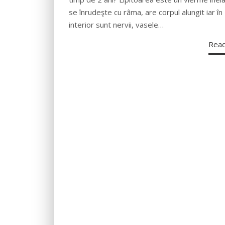
se înrudeşte cu râma, are corpul alungit iar în
interior sunt nervii, vasele…
Rea