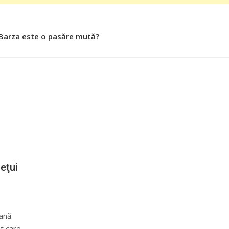
 Barza este o pasăre mută?
 Roşiile îsi păstrează substanţele benefice organismului uman
eţui
rană
at care