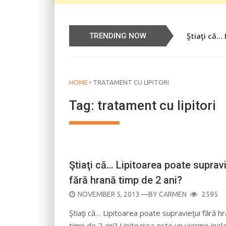
Ştiaţi că…
Știați că…
TRENDING NOW
›
HOME
TRATAMENT CU LIPITORI
Tag:
tratament cu lipitori
CURIOZITĂŢI
Ştiaţi că… Lipitoarea poate supravi
fără hrană timp de 2 ani?
POSTED
NOVEMBER 5, 2013
—BY
CARMEN
2595
ON
Ştiaţi că… Lipitoarea poate supravieţui fără h
timp de 2 ani? Lipitoarea este un vierme inel