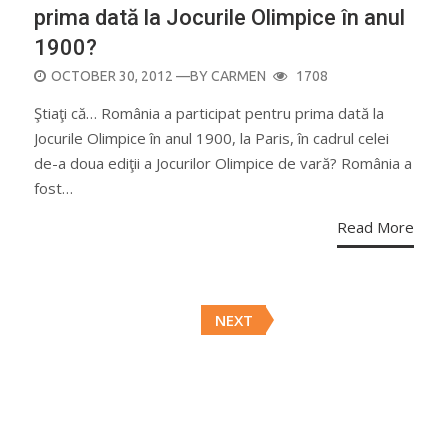
prima dată la Jocurile Olimpice în anul
1900?
POSTED
OCTOBER 30, 2012
—BY
CARMEN
1708
ON
Ştiaţi că… România a participat pentru prima dată la
Jocurile Olimpice în anul 1900, la Paris, în cadrul celei
de-a doua ediţii a Jocurilor Olimpice de vară? România a
fost…
Read More
Posts
NEXT
navigation