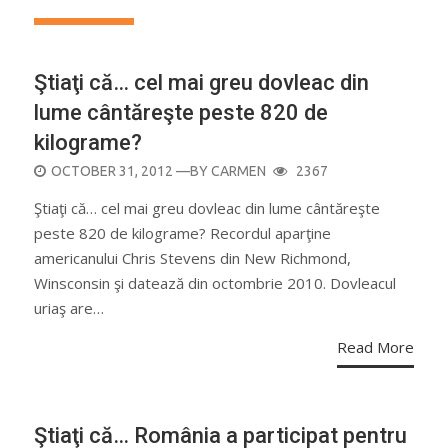
Ştiaţi că… cel mai greu dovleac din
lume cântăreşte peste 820 de
kilograme?
POSTED
OCTOBER 31, 2012
—BY
CARMEN
2367
ON
Ştiaţi că… cel mai greu dovleac din lume cântăreşte
peste 820 de kilograme? Recordul aparţine
americanului Chris Stevens din New Richmond,
Winsconsin şi datează din octombrie 2010. Dovleacul
uriaş are…
Read More
Ştiaţi că… România a participat pentru