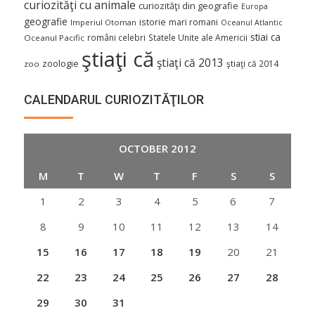
curiozităţi cu animale
curiozităţi din geografie
Europa
geografie
istorie
mari romani
Imperiul Otoman
Oceanul Atlantic
stiai ca
români celebri
Statele Unite ale Americii
Oceanul Pacific
ştiaţi că
ştiaţi că 2013
zoologie
ştiaţi că 2014
zoo
CALENDARUL CURIOZITĂŢILOR
OCTOBER 2012
M
T
W
T
F
S
S
1
2
3
4
5
6
7
8
9
10
11
12
13
14
15
16
17
18
19
20
21
22
23
24
25
26
27
28
29
30
31