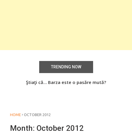
TRENDING NOW
aţi
Ştiaţi că… Barza este o pasăre mută?
Știa
o
›
HOME
OCTOBER 2012
Month:
October 2012