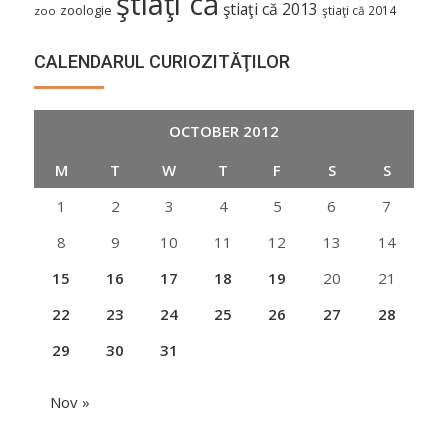
ştiaţi că
ştiaţi că 2013
zoologie
ştiaţi că 2014
zoo
CALENDARUL CURIOZITĂŢILOR
OCTOBER 2012
M
T
W
T
F
S
S
1
2
3
4
5
6
7
8
9
10
11
12
13
14
15
16
17
18
19
20
21
22
23
24
25
26
27
28
29
30
31
Nov »