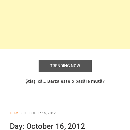
TRENDING NOW
aţi
Ştiaţi că… Barza este o pasăre mută?
Știa
o
›
HOME
OCTOBER 16, 2012
Day:
October 16, 2012