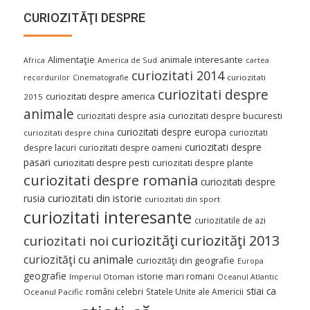
CURIOZITĂŢI DESPRE
Alimentaţie
animale interesante
America de Sud
Africa
cartea
curiozitati 2014
curiozitati
recordurilor
Cinematografie
curiozitati despre
curiozitati despre america
2015
animale
curiozitati despre asia
curiozitati despre bucuresti
curiozitati despre europa
curiozitati
curiozitati despre china
curiozitati despre
despre lacuri
curiozitati despre oameni
pasari
curiozitati despre pesti
curiozitati despre plante
curiozitati despre romania
curiozitati despre
curiozitati din istorie
rusia
curiozitati din sport
curiozitati interesante
curiozitatile de azi
curiozităţi
curiozităţi 2013
curiozitati noi
curiozităţi cu animale
curiozităţi din geografie
Europa
geografie
istorie
mari romani
Imperiul Otoman
Oceanul Atlantic
stiai ca
români celebri
Statele Unite ale Americii
Oceanul Pacific