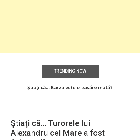
TRENDING NOW
aţi
Ştiaţi că… Barza este o pasăre mută?
Știa
o
Ştiaţi că… Turorele lui
Alexandru cel Mare a fost