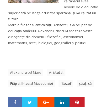
că tânarul avea
nevoie de o educație
superioară pe lânga educația spartană, și i-a căutat un
tutore.
Marele filozof al antichității, Aristotel, s-a ocupat de
educația tânărului Alexandru, dându-i acestuia vaste
cunoștințe din domeniul filozofiei, astronomiei,
matematicii, artei, biologiei, geografiei și politicii.
Alexandru cel Mare
Aristotel
Filip al II-lea al Macedoniei
filozof
ştiaţi că
Google+
LinkedIn
Pinterest
S
T
h
w