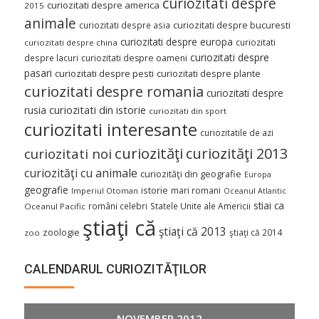
curiozitati despre
curiozitati despre america
2015
animale
curiozitati despre asia
curiozitati despre bucuresti
curiozitati despre europa
curiozitati
curiozitati despre china
curiozitati despre
despre lacuri
curiozitati despre oameni
pasari
curiozitati despre pesti
curiozitati despre plante
curiozitati despre romania
curiozitati despre
curiozitati din istorie
rusia
curiozitati din sport
curiozitati interesante
curiozitatile de azi
curiozităţi
curiozităţi 2013
curiozitati noi
curiozităţi cu animale
curiozităţi din geografie
Europa
geografie
istorie
mari romani
Imperiul Otoman
Oceanul Atlantic
stiai ca
români celebri
Statele Unite ale Americii
Oceanul Pacific
ştiaţi că
ştiaţi că 2013
zoologie
ştiaţi că 2014
zoo
CALENDARUL CURIOZITĂŢILOR
NOVEMBER 2012