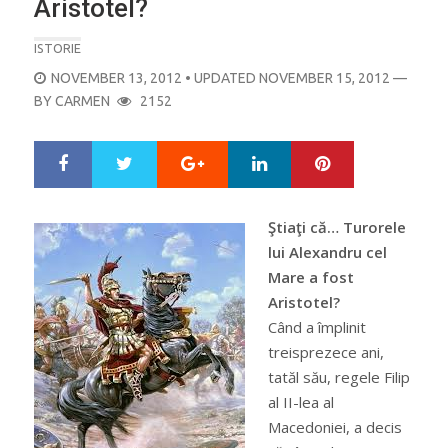
Aristotel?
ISTORIE
POSTED
NOVEMBER 13, 2012
• UPDATED NOVEMBER 15, 2012
—
ON
BY
CARMEN
2152
Google+
LinkedIn
Pinterest
S
T
h
w
a
e
r
e
Ştiaţi că… Turorele
e
t
lui Alexandru cel
Mare a fost
Aristotel?
Când a împlinit
treisprezece ani,
tatăl său, regele Filip
al II-lea al
Macedoniei, a decis