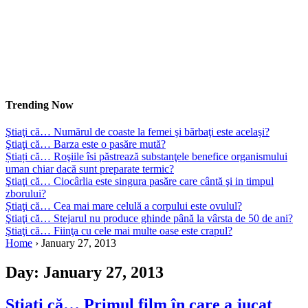
Trending Now
Ştiaţi că… Numărul de coaste la femei şi bărbaţi este acelaşi?
Ştiaţi că… Barza este o pasăre mută?
Știați că… Roşiile îsi păstrează substanţele benefice organismului
uman chiar dacă sunt preparate termic?
Ştiaţi că… Ciocârlia este singura pasăre care cântă şi in timpul
zborului?
Știaţi că… Cea mai mare celulă a corpului este ovulul?
Ştiaţi că… Stejarul nu produce ghinde până la vârsta de 50 de ani?
Ştiaţi că… Fiinţa cu cele mai multe oase este crapul?
Home
›
January 27, 2013
Day:
January 27, 2013
Ştiaţi că… Primul film în care a jucat