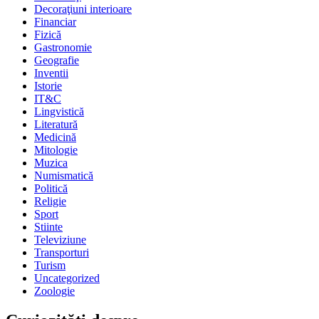
Decoraţiuni interioare
Financiar
Fizică
Gastronomie
Geografie
Inventii
Istorie
IT&C
Lingvistică
Literatură
Medicină
Mitologie
Muzica
Numismatică
Politică
Religie
Sport
Stiinte
Televiziune
Transporturi
Turism
Uncategorized
Zoologie