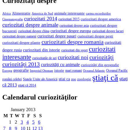
Curiozităţi despre
Alimentaţie
animale interesante
America de Sud
Africa
cartea recordurilor
curiozitati 2014
curiozitati despre america
curiozitati 2015
Cinematografie
curiozitati despre animale
curiozitati despre asia
curiozitati despre
curiozitati despre europa
bucuresti
curiozitati despre lacuri
curiozitati despre china
curiozitati despre pasari
curiozitati despre pesti
curiozitati despre oameni
curiozitati despre romania
curiozitati
curiozitati despre plante
curiozitati
curiozitati din istorie
despre rusia
curiozitati din sport
interesante
curiozităţi
curiozitati noi
curiozitatile de azi
curiozităţi 2013
curiozităţi cu animale
curiozităţi din geografie
geografie
istorie
mari romani
Imperiul Otoman
Oceanul Pacific
Europa
Oceanul Atlantic
ştiaţi că
ştiaţi
stiai ca
români celebri
Statele Unite ale Americii
zoologie
zoo
că 2013
ştiaţi că 2014
Calendarul curiozităţilor
January 2013
M
T
W
T
F
S
S
1
2
3
4
5
6
7
8
9
10
11
12
13