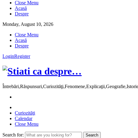
Close Menu
Acasă
Despre
Monday, August 10, 2026
Close Menu
Acasă
Despre
Login
Register
Întrebări,Răspunsuri,Curiozităţi,Fenomene,Explicaţii,Geografie,Istor
Curiozităţi
Calendar
Close Menu
Search for: