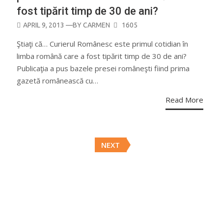
fost tipărit timp de 30 de ani?
POSTED
APRIL 9, 2013
—BY
CARMEN
1605
ON
Ştiaţi că… Curierul Românesc este primul cotidian în
limba română care a fost tipărit timp de 30 de ani?
Publicaţia a pus bazele presei româneşti fiind prima
gazetă românească cu…
Read More
Posts
NEXT
navigation