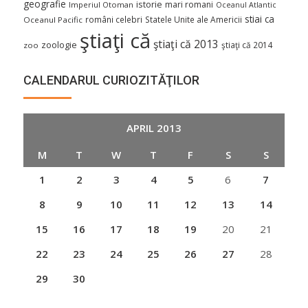
geografie
istorie
mari romani
Imperiul Otoman
Oceanul Atlantic
stiai ca
români celebri
Statele Unite ale Americii
Oceanul Pacific
ştiaţi că
ştiaţi că 2013
zoologie
ştiaţi că 2014
zoo
CALENDARUL CURIOZITĂŢILOR
APRIL 2013
M
T
W
T
F
S
S
1
2
3
4
5
6
7
8
9
10
11
12
13
14
15
16
17
18
19
20
21
22
23
24
25
26
27
28
29
30