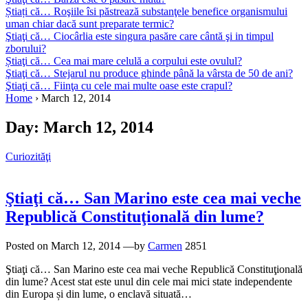
Știați că… Roşiile îsi păstrează substanţele benefice organismului
uman chiar dacă sunt preparate termic?
Ştiaţi că… Ciocârlia este singura pasăre care cântă şi in timpul
zborului?
Știaţi că… Cea mai mare celulă a corpului este ovulul?
Ştiaţi că… Stejarul nu produce ghinde până la vârsta de 50 de ani?
Ştiaţi că… Fiinţa cu cele mai multe oase este crapul?
Home
›
March 12, 2014
Day:
March 12, 2014
Curiozităţi
Ştiaţi că… San Marino este cea mai veche
Republică Constituţională din lume?
Posted on
March 12, 2014
—by
Carmen
2851
Ştiaţi că… San Marino este cea mai veche Republică Constituţională
din lume? Acest stat este unul din cele mai mici state independente
din Europa și din lume, o enclavă situată…