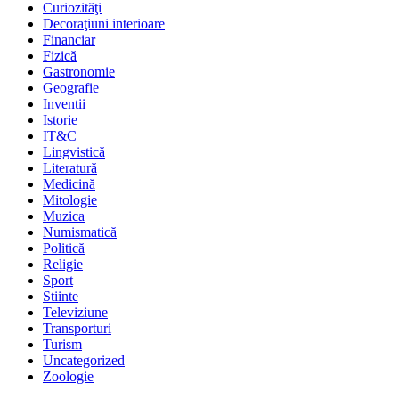
Curiozităţi
Decoraţiuni interioare
Financiar
Fizică
Gastronomie
Geografie
Inventii
Istorie
IT&C
Lingvistică
Literatură
Medicină
Mitologie
Muzica
Numismatică
Politică
Religie
Sport
Stiinte
Televiziune
Transporturi
Turism
Uncategorized
Zoologie