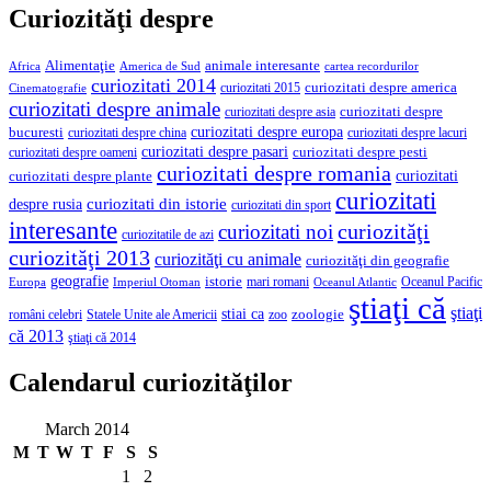
Curiozităţi despre
Alimentaţie
animale interesante
America de Sud
Africa
cartea recordurilor
curiozitati 2014
curiozitati despre america
curiozitati 2015
Cinematografie
curiozitati despre animale
curiozitati despre asia
curiozitati despre
curiozitati despre europa
bucuresti
curiozitati despre lacuri
curiozitati despre china
curiozitati despre pasari
curiozitati despre pesti
curiozitati despre oameni
curiozitati despre romania
curiozitati
curiozitati despre plante
curiozitati
curiozitati din istorie
despre rusia
curiozitati din sport
interesante
curiozităţi
curiozitati noi
curiozitatile de azi
curiozităţi 2013
curiozităţi cu animale
curiozităţi din geografie
geografie
istorie
mari romani
Imperiul Otoman
Oceanul Pacific
Europa
Oceanul Atlantic
ştiaţi că
ştiaţi
stiai ca
români celebri
Statele Unite ale Americii
zoologie
zoo
că 2013
ştiaţi că 2014
Calendarul curiozităţilor
March 2014
M
T
W
T
F
S
S
1
2