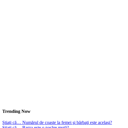
Trending Now
Ştiaţi că… Numărul de coaste la femei şi bărbaţi este acelaşi?
Ştiaţi că… Barza este o pasăre mută?