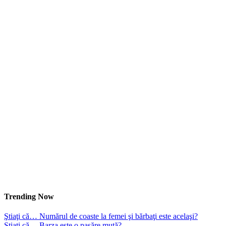
Trending Now
Ştiaţi că… Numărul de coaste la femei şi bărbaţi este acelaşi?
Ştiaţi că… Barza este o pasăre mută?