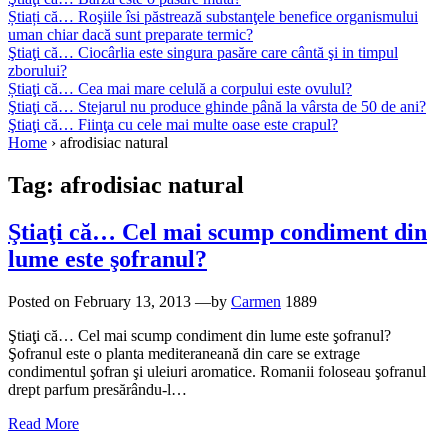
Știați că… Roşiile îsi păstrează substanţele benefice organismului
uman chiar dacă sunt preparate termic?
Ştiaţi că… Ciocârlia este singura pasăre care cântă şi in timpul
zborului?
Știaţi că… Cea mai mare celulă a corpului este ovulul?
Ştiaţi că… Stejarul nu produce ghinde până la vârsta de 50 de ani?
Ştiaţi că… Fiinţa cu cele mai multe oase este crapul?
Home
›
afrodisiac natural
Tag:
afrodisiac natural
Ştiaţi că… Cel mai scump condiment din
lume este şofranul?
Posted on
February 13, 2013
—by
Carmen
1889
Ştiaţi că… Cel mai scump condiment din lume este şofranul?
Şofranul este o planta mediteraneană din care se extrage
condimentul şofran şi uleiuri aromatice. Romanii foloseau şofranul
drept parfum presărându-l…
Read More