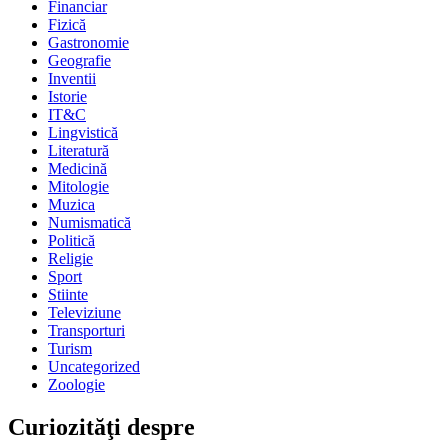
Financiar
Fizică
Gastronomie
Geografie
Inventii
Istorie
IT&C
Lingvistică
Literatură
Medicină
Mitologie
Muzica
Numismatică
Politică
Religie
Sport
Stiinte
Televiziune
Transporturi
Turism
Uncategorized
Zoologie
Curiozităţi despre