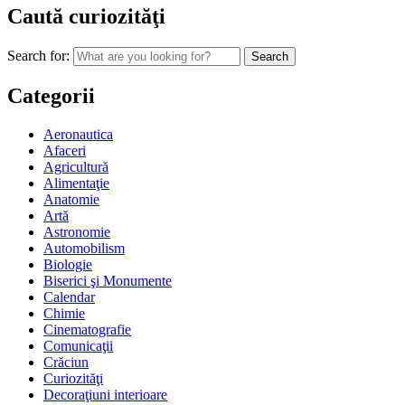
Caută curiozităţi
Search for:
Categorii
Aeronautica
Afaceri
Agricultură
Alimentaţie
Anatomie
Artă
Astronomie
Automobilism
Biologie
Biserici şi Monumente
Calendar
Chimie
Cinematografie
Comunicaţii
Crăciun
Curiozităţi
Decoraţiuni interioare