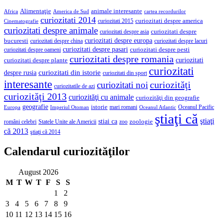
Alimentaţie
animale interesante
America de Sud
Africa
cartea recordurilor
curiozitati 2014
curiozitati despre america
curiozitati 2015
Cinematografie
curiozitati despre animale
curiozitati despre asia
curiozitati despre
curiozitati despre europa
bucuresti
curiozitati despre lacuri
curiozitati despre china
curiozitati despre pasari
curiozitati despre pesti
curiozitati despre oameni
curiozitati despre romania
curiozitati
curiozitati despre plante
curiozitati
curiozitati din istorie
despre rusia
curiozitati din sport
interesante
curiozităţi
curiozitati noi
curiozitatile de azi
curiozităţi 2013
curiozităţi cu animale
curiozităţi din geografie
geografie
istorie
mari romani
Imperiul Otoman
Oceanul Pacific
Europa
Oceanul Atlantic
ştiaţi că
ştiaţi
stiai ca
români celebri
Statele Unite ale Americii
zoologie
zoo
că 2013
ştiaţi că 2014
Calendarul curiozităţilor
August 2026
M
T
W
T
F
S
S
1
2
3
4
5
6
7
8
9
10
11
12
13
14
15
16