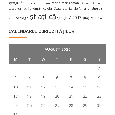
geografie
istorie
mari romani
Imperiul Otoman
Oceanul Atlantic
stiai ca
români celebri
Statele Unite ale Americii
Oceanul Pacific
ştiaţi că
ştiaţi că 2013
zoologie
ştiaţi că 2014
zoo
CALENDARUL CURIOZITĂŢILOR
AUGUST 2026
M
T
W
T
F
S
S
1
2
3
4
5
6
7
8
9
10
11
12
13
14
15
16
17
18
19
20
21
22
23
24
25
26
27
28
29
30
31