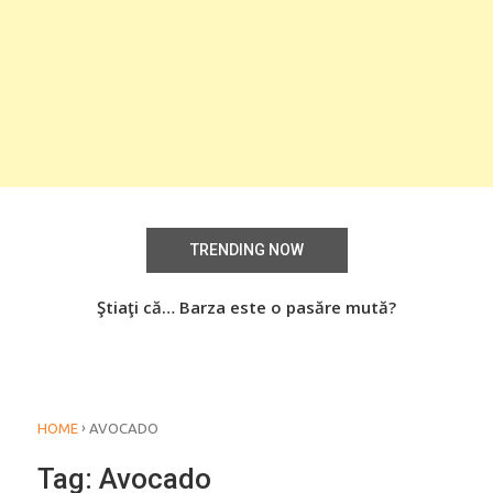
TRENDING NOW
aţi
Ştiaţi că… Barza este o pasăre mută?
Știa
o
›
HOME
AVOCADO
Tag:
Avocado