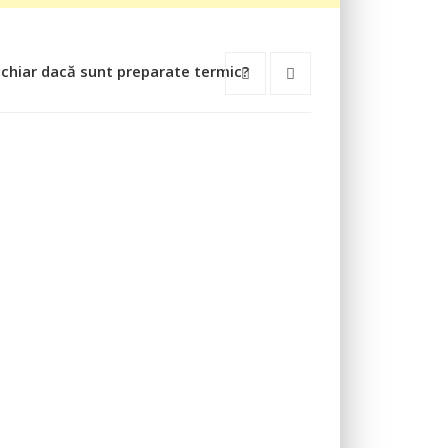
 chiar dacă sunt preparate termic?
Ştiaţi că… Ciocâ