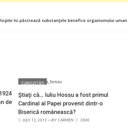
 Roşiile îsi păstrează substanţele benefice organismului uman
CURIOZITĂŢI
 1924
Ştiaţi că… Iuliu Hossu a fost primul
an de
Cardinal al Papei provenit dintr-o
Biserică românească?
POSTED
JULY 12, 2013
—BY
CARMEN
2000
ON