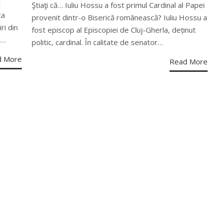
t
Ştiaţi că… Iuliu Hossu a fost primul Cardinal al Papei
ca
provenit dintr-o Biserică românească? Iuliu Hossu a
ri din
fost episcop al Episcopiei de Cluj-Gherla, deținut
l…
politic, cardinal. În calitate de senator…
d More
Read More