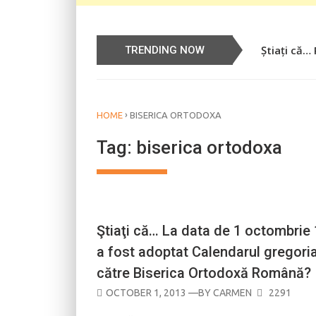
Știați că…
TRENDING NOW
›
HOME
BISERICA ORTODOXA
Tag:
biserica ortodoxa
ASTRONOMIE
Ştiaţi că… La data de 1 octombrie
a fost adoptat Calendarul gregori
către Biserica Ortodoxă Română?
POSTED
OCTOBER 1, 2013
—BY
CARMEN
2291
ON