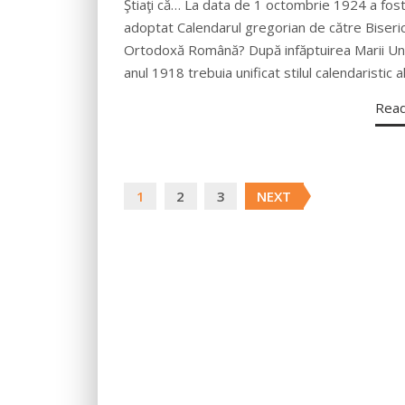
Ştiaţi că… La data de 1 octombrie 1924 a fos
adoptat Calendarul gregorian de către Biseri
Ortodoxă Română? După infăptuirea Marii Uni
anul 1918 trebuia unificat stilul calendaristic a
Rea
Posts
1
2
3
NEXT
navigation