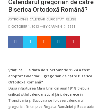
Calendarul gregorian de către
Biserica Ortodoxă Română?
ASTRONOMIE
CALENDAR
CURIOZITĂŢI
RELIGIE
POSTED
OCTOBER 1, 2013
—BY
CARMEN
2291
ON
Google+
LinkedIn
Pinterest
S
T
h
w
a
e
r
e
e
t
Ştiaţi că… La data de 1 octombrie 1924 a fost
adoptat Calendarul gregorian de către Biserica
Ortodoxă Română?
După infăptuirea Marii Uniri din anul 1918 trebuia
unificat stilul calendaristic al ţării, deoarece în
Transilvania şi Bucovina se folosea calendarul
gregorian, în timp ce Regatul României şi Basarabia