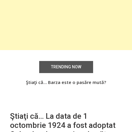
TRENDING NOW
Știați că… Roşiile îsi păstrează substanţele benefice
Ştiaţi că… Barza este o pasăre mută?
Şti
organismului uman chiar dacă sunt preparate
termic?
Ştiaţi că… La data de 1
octombrie 1924 a fost adoptat