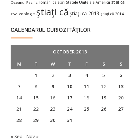
stiai ca
români celebri
Statele Unite ale Americii
Oceanul Pacific
ştiaţi că
ştiaţi că 2013
zoologie
ştiaţi că 2014
zoo
CALENDARUL CURIOZITĂŢILOR
OCTOBER 2013
M
T
W
T
F
S
S
1
2
3
4
5
6
7
8
9
10
11
12
13
14
15
16
17
18
19
20
21
22
23
24
25
26
27
28
29
30
31
« Sep
Nov »