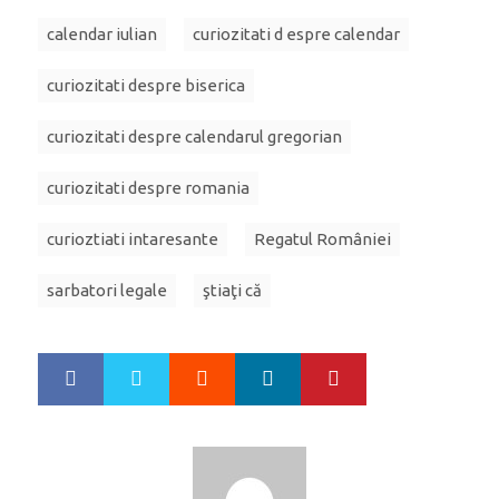
calendar iulian
curiozitati d espre calendar
curiozitati despre biserica
curiozitati despre calendarul gregorian
curiozitati despre romania
curioztiati intaresante
Regatul României
sarbatori legale
ştiaţi că
Google+
LinkedIn
Pinterest
S
T
h
w
a
e
r
e
e
t