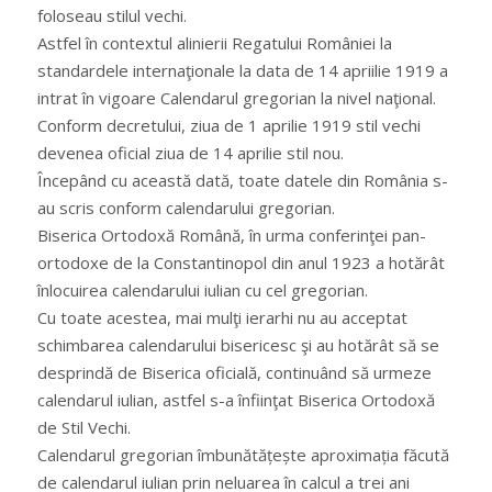
foloseau stilul vechi.
Astfel în contextul alinierii Regatului României la
standardele internaţionale la data de 14 apriilie 1919 a
intrat în vigoare Calendarul gregorian la nivel naţional.
Conform decretului, ziua de 1 aprilie 1919 stil vechi
devenea oficial ziua de 14 aprilie stil nou.
Începând cu această dată, toate datele din România s-
au scris conform calendarului gregorian.
Biserica Ortodoxă Română, în urma conferinţei pan-
ortodoxe de la Constantinopol din anul 1923 a hotărât
înlocuirea calendarului iulian cu cel gregorian.
Cu toate acestea, mai mulţi ierarhi nu au acceptat
schimbarea calendarului bisericesc şi au hotărât să se
desprindă de Biserica oficială, continuând să urmeze
calendarul iulian, astfel s-a înfiinţat Biserica Ortodoxă
de Stil Vechi.
Calendarul gregorian îmbunătățește aproximația făcută
de calendarul iulian prin neluarea în calcul a trei ani