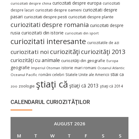
curiozitati despre europa
curiozitati
curiozitati despre china
curiozitati despre
despre lacuri
curiozitati despre oameni
pasari
curiozitati despre pesti
curiozitati despre plante
curiozitati despre romania
curiozitati despre
curiozitati din istorie
rusia
curiozitati din sport
curiozitati interesante
curiozitatile de azi
curiozităţi
curiozităţi 2013
curiozitati noi
curiozităţi cu animale
curiozităţi din geografie
Europa
geografie
istorie
mari romani
Imperiul Otoman
Oceanul Atlantic
stiai ca
români celebri
Statele Unite ale Americii
Oceanul Pacific
ştiaţi că
ştiaţi că 2013
zoologie
ştiaţi că 2014
zoo
CALENDARUL CURIOZITĂŢILOR
AUGUST 2026
M
T
W
T
F
S
S