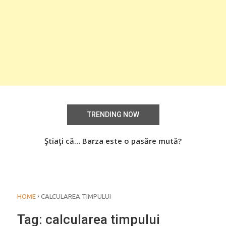
TRENDING NOW
aţi
Ştiaţi că… Barza este o pasăre mută?
Știa
o
›
HOME
CALCULAREA TIMPULUI
Tag:
calcularea timpului