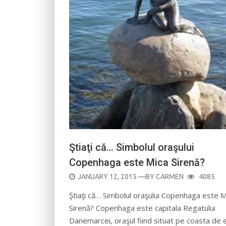
Ştiaţi că… Simbolul oraşului
Copenhaga este Mica Sirenă?
POSTED
JANUARY 12, 2015
—BY
CARMEN
4085
ON
Ştiaţi că… Simbolul oraşului Copenhaga este M
Sirenă? Copenhaga este capitala Regatului
Danemarcei, oraşul fiind situat pe coasta de 