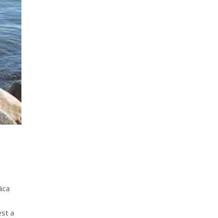
ica
est a