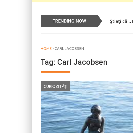
Ştiaţi că…
Știați că…
TRENDING NOW
›
HOME
CARL JACOBSEN
Tag:
Carl Jacobsen
CURIOZITĂŢI