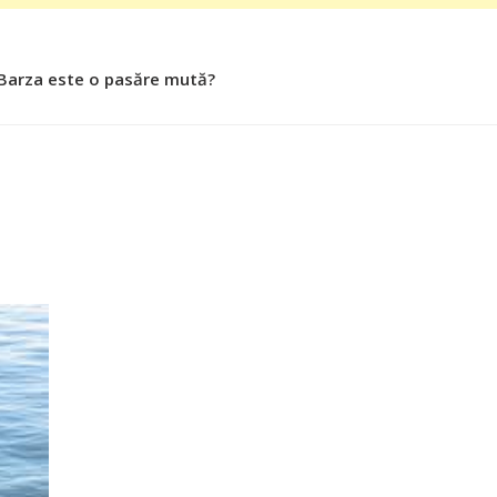
 Barza este o pasăre mută?
 Roşiile îsi păstrează substanţele benefice organismului uman