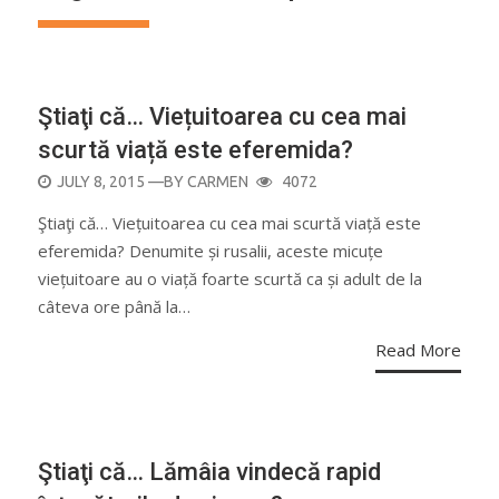
CURIOZITĂŢI
Ştiaţi că… Viețuitoarea cu cea mai
scurtă viață este eferemida?
POSTED
JULY 8, 2015
—BY
CARMEN
4072
ON
Ştiaţi că… Viețuitoarea cu cea mai scurtă viață este
eferemida? Denumite și rusalii, aceste micuțe
viețuitoare au o viață foarte scurtă ca și adult de la
câteva ore până la…
Read More
ALIMENTAŢIE
Ştiaţi că… Lămâia vindecă rapid