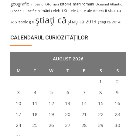
geografie
istorie
mari romani
Imperiul Otoman
Oceanul Atlantic
stiai ca
români celebri
Statele Unite ale Americii
Oceanul Pacific
ştiaţi că
ştiaţi că 2013
zoologie
ştiaţi că 2014
zoo
CALENDARUL CURIOZITĂŢILOR
AUGUST 2026
M
T
W
T
F
S
S
1
2
3
4
5
6
7
8
9
10
11
12
13
14
15
16
17
18
19
20
21
22
23
24
25
26
27
28
29
30