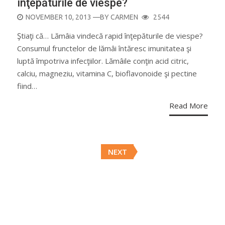
înţepăturile de viespe?
POSTED
NOVEMBER 10, 2013
—BY
CARMEN
2544
ON
Ştiaţi că… Lămâia vindecă rapid înţepăturile de viespe?
Consumul frunctelor de lămâi întăresc imunitatea şi
luptă împotriva infecţiilor. Lămâile conţin acid citric,
calciu, magneziu, vitamina C, bioflavonoide şi pectine
fiind…
Read More
Posts
NEXT
navigation