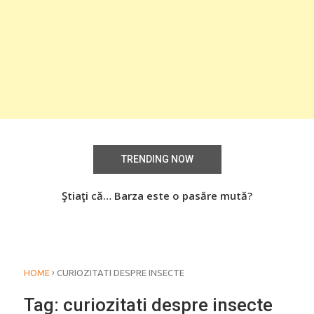
TRENDING NOW
aţi
Ştiaţi că… Barza este o pasăre mută?
Știa
o
›
HOME
CURIOZITATI DESPRE INSECTE
Tag:
curiozitati despre insecte