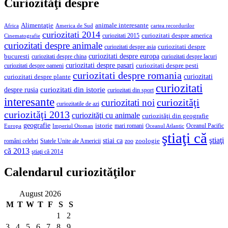
Curiozităţi despre
Alimentaţie
animale interesante
America de Sud
Africa
cartea recordurilor
curiozitati 2014
curiozitati despre america
curiozitati 2015
Cinematografie
curiozitati despre animale
curiozitati despre asia
curiozitati despre
curiozitati despre europa
bucuresti
curiozitati despre lacuri
curiozitati despre china
curiozitati despre pasari
curiozitati despre pesti
curiozitati despre oameni
curiozitati despre romania
curiozitati
curiozitati despre plante
curiozitati
curiozitati din istorie
despre rusia
curiozitati din sport
interesante
curiozităţi
curiozitati noi
curiozitatile de azi
curiozităţi 2013
curiozităţi cu animale
curiozităţi din geografie
geografie
istorie
mari romani
Imperiul Otoman
Oceanul Pacific
Europa
Oceanul Atlantic
ştiaţi că
ştiaţi
stiai ca
români celebri
Statele Unite ale Americii
zoologie
zoo
că 2013
ştiaţi că 2014
Calendarul curiozităţilor
August 2026
M
T
W
T
F
S
S
1
2
3
4
5
6
7
8
9