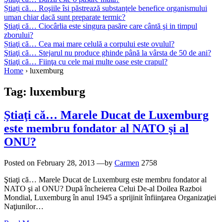
Știați că… Roşiile îsi păstrează substanţele benefice organismului
uman chiar dacă sunt preparate termic?
Ştiaţi că… Ciocârlia este singura pasăre care cântă şi in timpul
zborului?
Știaţi că… Cea mai mare celulă a corpului este ovulul?
Ştiaţi că… Stejarul nu produce ghinde până la vârsta de 50 de ani?
Ştiaţi că… Fiinţa cu cele mai multe oase este crapul?
Home
›
luxemburg
Tag:
luxemburg
Ştiaţi că… Marele Ducat de Luxemburg
este membru fondator al NATO şi al
ONU?
Posted on
February 28, 2013
—by
Carmen
2758
Ştiaţi că… Marele Ducat de Luxemburg este membru fondator al
NATO şi al ONU? După încheierea Celui De-al Doilea Razboi
Mondial, Luxemburg în anul 1945 a sprijinit înfiinţarea Organizaţiei
Naţiunilor…