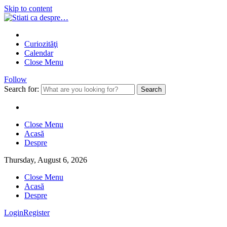
Skip to content
Curiozităţi
Calendar
Close Menu
Follow
Search for:
Close Menu
Acasă
Despre
Thursday, August 6, 2026
Close Menu
Acasă
Despre
Login
Register