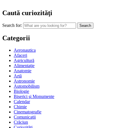
Caută curiozităţi
Search for:
Categorii
Aeronautica
Afaceri
Agricultură
Alimentaţie
Anatomie
Artă
Astronomie
Automobilism
Biologie
Biserici şi Monumente
Calendar
Chimie
Cinematografie
Comunicaţii
Crăciun
Curiozităţi