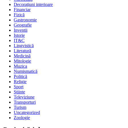
Decoraţiuni interioare
Financiar
Fizică
Gastronomie
Geografie
Inventii
Istorie
IT&C
Lingvistică
Literatură
Medicină
Mitologie
Muzica
Numismatică
Politică
Religie
Sport
Stiinte
Televiziune
Transporturi
Turism
Uncategorized
Zoologie