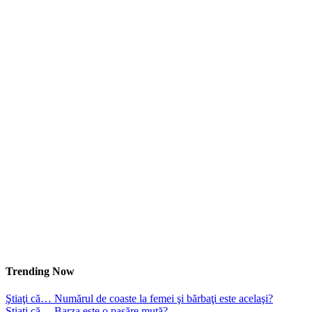
Trending Now
Ştiaţi că… Numărul de coaste la femei şi bărbaţi este acelaşi?
Ştiaţi că… Barza este o pasăre mută?