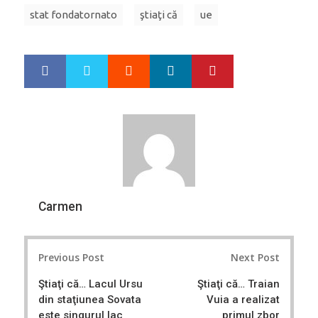
stat fondatornato
ştiaţi că
ue
Google+
LinkedIn
Pinterest
S
T
h
w
a
e
r
e
e
t
Carmen
Post
Previous Post
Next Post
navigation
Ştiaţi că… Lacul Ursu
Ştiaţi că… Traian
din staţiunea Sovata
Vuia a realizat
este singurul lac
primul zbor