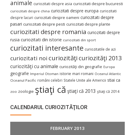
animale
curiozitati despre asia
curiozitati despre bucuresti
curiozitati despre europa
curiozitati
curiozitati despre china
curiozitati despre
despre lacuri
curiozitati despre oameni
pasari
curiozitati despre pesti
curiozitati despre plante
curiozitati despre romania
curiozitati despre
curiozitati din istorie
rusia
curiozitati din sport
curiozitati interesante
curiozitatile de azi
curiozităţi
curiozităţi 2013
curiozitati noi
curiozităţi cu animale
curiozităţi din geografie
Europa
geografie
istorie
mari romani
Imperiul Otoman
Oceanul Atlantic
stiai ca
români celebri
Statele Unite ale Americii
Oceanul Pacific
ştiaţi că
ştiaţi că 2013
zoologie
ştiaţi că 2014
zoo
CALENDARUL CURIOZITĂŢILOR
FEBRUARY 2013