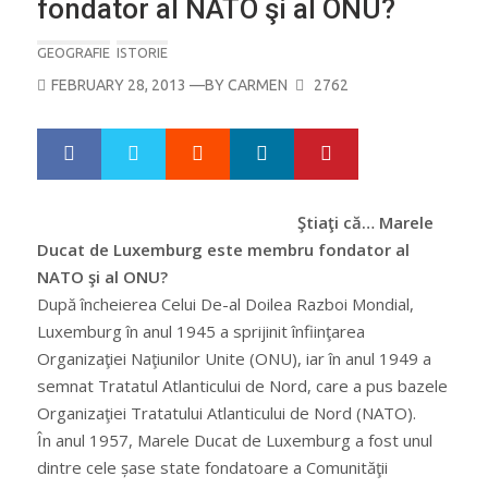
fondator al NATO şi al ONU?
GEOGRAFIE
ISTORIE
POSTED
FEBRUARY 28, 2013
—BY
CARMEN
2762
ON
Google+
LinkedIn
Pinterest
S
T
h
w
a
e
r
e
Ştiaţi că… Marele
e
t
Ducat de Luxemburg este membru fondator al
NATO şi al ONU?
După încheierea Celui De-al Doilea Razboi Mondial,
Luxemburg în anul 1945 a sprijinit înfiinţarea
Organizaţiei Naţiunilor Unite (ONU), iar în anul 1949 a
semnat Tratatul Atlanticului de Nord, care a pus bazele
Organizaţiei Tratatului Atlanticului de Nord (NATO).
În anul 1957, Marele Ducat de Luxemburg a fost unul
dintre cele șase state fondatoare a Comunităţii