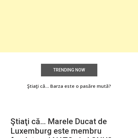
TRENDING NOW
Știați că… Roşiile îsi păstrează substanţele benefice
Ştiaţi că… Barza este o pasăre mută?
Şti
organismului uman chiar dacă sunt preparate
termic?
Ştiaţi că… Marele Ducat de
Luxemburg este membru