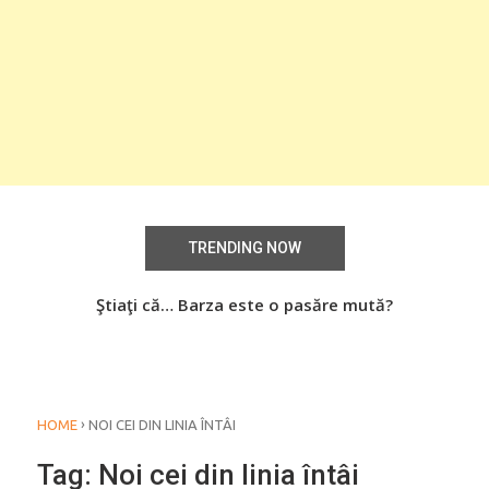
TRENDING NOW
aţi
Ştiaţi că… Barza este o pasăre mută?
Știa
o
›
HOME
NOI CEI DIN LINIA ÎNTÂI
Tag:
Noi cei din linia întâi