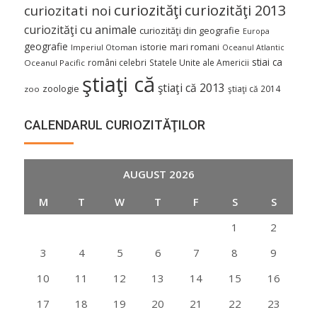
curiozităţi
curiozităţi 2013
curiozitati noi
curiozităţi cu animale
curiozităţi din geografie
Europa
geografie
istorie
mari romani
Imperiul Otoman
Oceanul Atlantic
stiai ca
români celebri
Statele Unite ale Americii
Oceanul Pacific
ştiaţi că
ştiaţi că 2013
zoologie
ştiaţi că 2014
zoo
CALENDARUL CURIOZITĂŢILOR
AUGUST 2026
M
T
W
T
F
S
S
1
2
3
4
5
6
7
8
9
10
11
12
13
14
15
16
17
18
19
20
21
22
23