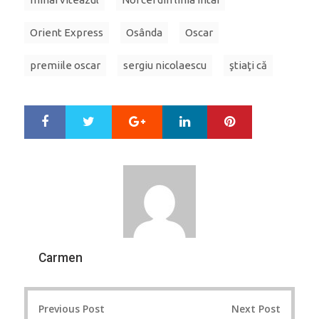
Orient Express
Osânda
Oscar
premiile oscar
sergiu nicolaescu
ştiaţi că
Google+
LinkedIn
Pinterest
S
T
h
w
a
e
r
e
e
t
Carmen
Post
Previous Post
Next Post