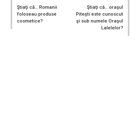
navigation
Ştiaţi că… Romanii
Ştiaţi că… oraşul
foloseau produse
Piteşti este cunoscut
cosmetice?
şi sub numele Oraşul
Lalelelor?