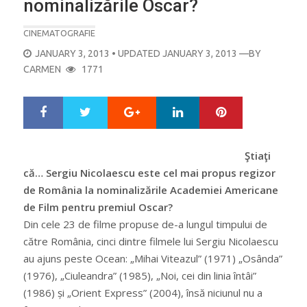
nominalizările Oscar?
CINEMATOGRAFIE
POSTED
JANUARY 3, 2013
• UPDATED JANUARY 3, 2013
—BY
ON
CARMEN
1771
Google+
LinkedIn
Pinterest
S
T
h
w
a
e
r
e
Ştiaţi
e
t
că… Sergiu Nicolaescu este cel mai propus regizor
de România la nominalizările Academiei Americane
de Film pentru premiul Oscar?
Din cele 23 de filme propuse de-a lungul timpului de
către România, cinci dintre filmele lui Sergiu Nicolaescu
au ajuns peste Ocean: „Mihai Viteazul” (1971) „Osânda”
(1976), „Ciuleandra” (1985), „Noi, cei din linia întâi”
(1986) și „Orient Express” (2004), însă niciunul nu a