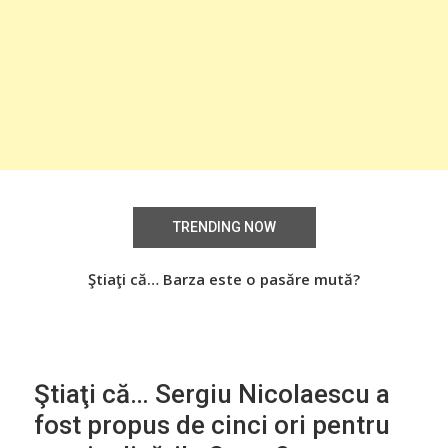
TRENDING NOW
Știați că… Roşiile îsi păstrează substanţele benefice
Ştiaţi că… Barza este o pasăre mută?
Şti
organismului uman chiar dacă sunt preparate
termic?
Ştiaţi că… Sergiu Nicolaescu a
fost propus de cinci ori pentru