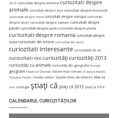
curiozitati despre
curiozitati despre america
2015
animale
curiozitati despre asia
curiozitati despre bucuresti
curiozitati despre europa
curiozitati
curiozitati despre china
curiozitati despre
despre lacuri
curiozitati despre oameni
pasari
curiozitati despre pesti
curiozitati despre plante
curiozitati despre romania
curiozitati despre
curiozitati din istorie
rusia
curiozitati din sport
curiozitati interesante
curiozitatile de azi
curiozităţi
curiozităţi 2013
curiozitati noi
curiozităţi cu animale
curiozităţi din geografie
Europa
geografie
istorie
mari romani
Imperiul Otoman
Oceanul Atlantic
stiai ca
români celebri
Statele Unite ale Americii
Oceanul Pacific
ştiaţi că
ştiaţi că 2013
zoologie
ştiaţi că 2014
zoo
CALENDARUL CURIOZITĂŢILOR