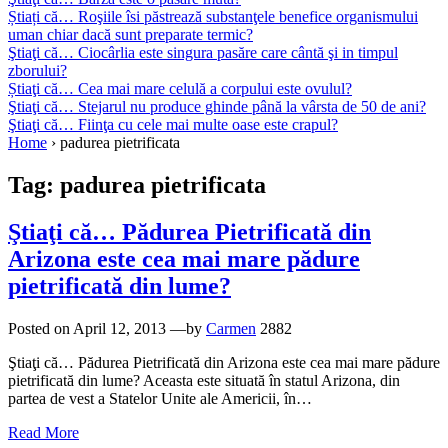
Știați că… Roşiile îsi păstrează substanţele benefice organismului
uman chiar dacă sunt preparate termic?
Ştiaţi că… Ciocârlia este singura pasăre care cântă şi in timpul
zborului?
Știaţi că… Cea mai mare celulă a corpului este ovulul?
Ştiaţi că… Stejarul nu produce ghinde până la vârsta de 50 de ani?
Ştiaţi că… Fiinţa cu cele mai multe oase este crapul?
Home
›
padurea pietrificata
Tag:
padurea pietrificata
Ştiaţi că… Pădurea Pietrificată din
Arizona este cea mai mare pădure
pietrificată din lume?
Posted on
April 12, 2013
—by
Carmen
2882
Ştiaţi că… Pădurea Pietrificată din Arizona este cea mai mare pădure
pietrificată din lume? Aceasta este situată în statul Arizona, din
partea de vest a Statelor Unite ale Americii, în…
Read More