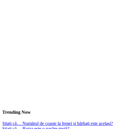
Trending Now
Ştiaţi că… Numărul de coaste la femei şi bărbaţi este acelaşi?
Ştiaţi că… Barza este o pasăre mută?