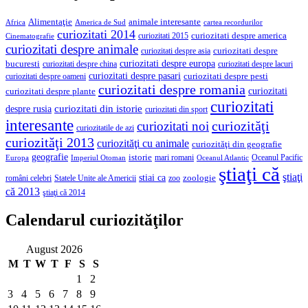
Alimentaţie
animale interesante
America de Sud
Africa
cartea recordurilor
curiozitati 2014
curiozitati despre america
curiozitati 2015
Cinematografie
curiozitati despre animale
curiozitati despre asia
curiozitati despre
curiozitati despre europa
bucuresti
curiozitati despre lacuri
curiozitati despre china
curiozitati despre pasari
curiozitati despre pesti
curiozitati despre oameni
curiozitati despre romania
curiozitati
curiozitati despre plante
curiozitati
curiozitati din istorie
despre rusia
curiozitati din sport
interesante
curiozităţi
curiozitati noi
curiozitatile de azi
curiozităţi 2013
curiozităţi cu animale
curiozităţi din geografie
geografie
istorie
mari romani
Imperiul Otoman
Oceanul Pacific
Europa
Oceanul Atlantic
ştiaţi că
ştiaţi
stiai ca
români celebri
Statele Unite ale Americii
zoologie
zoo
că 2013
ştiaţi că 2014
Calendarul curiozităţilor
August 2026
M
T
W
T
F
S
S
1
2
3
4
5
6
7
8
9