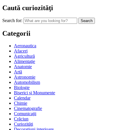
Caută curiozităţi
Search for:
Categorii
Aeronautica
Afaceri
Agricultură
Alimentaţie
Anatomie
Artă
Astronomie
Automobilism
Biologie
Biserici şi Monumente
Calendar
Chimie
Cinematografie
Comunicaţii
Crăciun
Curiozităţi
Decoraţiuni interioare