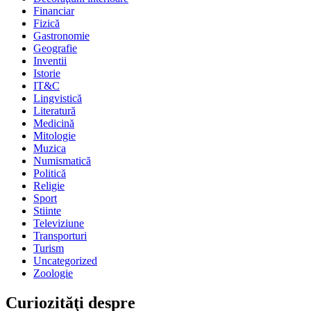
Financiar
Fizică
Gastronomie
Geografie
Inventii
Istorie
IT&C
Lingvistică
Literatură
Medicină
Mitologie
Muzica
Numismatică
Politică
Religie
Sport
Stiinte
Televiziune
Transporturi
Turism
Uncategorized
Zoologie
Curiozităţi despre