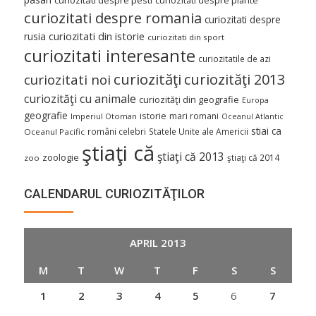
curiozitati despre romania
curiozitati despre
curiozitati din istorie
rusia
curiozitati din sport
curiozitati interesante
curiozitatile de azi
curiozităţi
curiozităţi 2013
curiozitati noi
curiozităţi cu animale
curiozităţi din geografie
Europa
geografie
istorie
mari romani
Imperiul Otoman
Oceanul Atlantic
stiai ca
români celebri
Statele Unite ale Americii
Oceanul Pacific
ştiaţi că
ştiaţi că 2013
zoologie
ştiaţi că 2014
zoo
CALENDARUL CURIOZITĂŢILOR
APRIL 2013
M
T
W
T
F
S
S
1
2
3
4
5
6
7