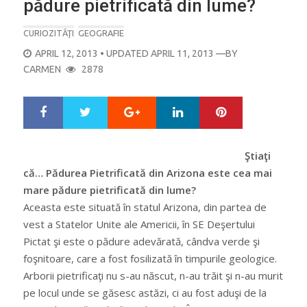
pădure pietrificată din lume?
CURIOZITĂŢI
GEOGRAFIE
POSTED
APRIL 12, 2013
• UPDATED APRIL 11, 2013
—BY
ON
CARMEN
2878
Google+
LinkedIn
Pinterest
S
T
h
w
a
e
r
e
Ştiaţi
e
t
că… Pădurea Pietrificată din Arizona este cea mai
mare pădure pietrificată din lume?
Aceasta este situată în statul Arizona, din partea de
vest a Statelor Unite ale Americii, în SE Deşertului
Pictat şi este o pădure adevărată, cândva verde şi
foşnitoare, care a fost fosilizată în timpurile geologice.
Arborii pietrificaţi nu s-au născut, n-au trăit şi n-au murit
pe locul unde se găsesc astăzi, ci au fost aduşi de la