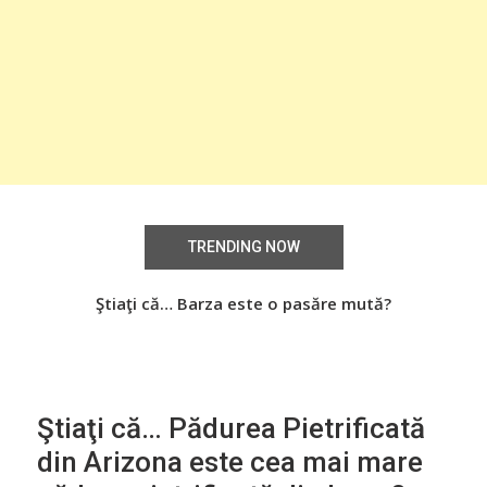
TRENDING NOW
Știați că… Roşiile îsi păstrează substanţele benefice
Ştiaţi că… Barza este o pasăre mută?
Şti
organismului uman chiar dacă sunt preparate
termic?
Ştiaţi că… Pădurea Pietrificată
din Arizona este cea mai mare