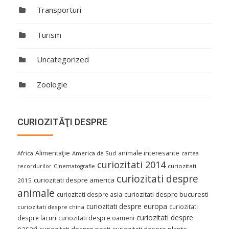
Transporturi
Turism
Uncategorized
Zoologie
CURIOZITĂŢI DESPRE
Alimentaţie
animale interesante
America de Sud
Africa
cartea
curiozitati 2014
curiozitati
recordurilor
Cinematografie
curiozitati despre
curiozitati despre america
2015
animale
curiozitati despre asia
curiozitati despre bucuresti
curiozitati despre europa
curiozitati
curiozitati despre china
curiozitati despre
despre lacuri
curiozitati despre oameni
pasari
curiozitati despre pesti
curiozitati despre plante