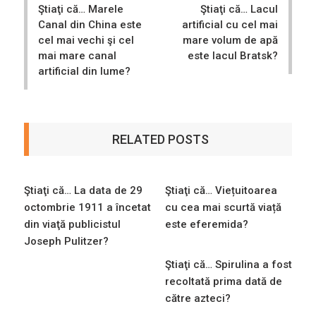
Ştiaţi că… Marele
Ştiaţi că… Lacul
Canal din China este
artificial cu cel mai
cel mai vechi şi cel
mare volum de apă
mai mare canal
este lacul Bratsk?
artificial din lume?
RELATED POSTS
Ştiaţi că… La data de 29
Ştiaţi că… Viețuitoarea
octombrie 1911 a încetat
cu cea mai scurtă viață
din viaţă publicistul
este eferemida?
Joseph Pulitzer?
Ştiaţi că… Spirulina a fost
recoltată prima dată de
către azteci?