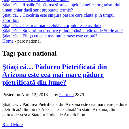
Știați că… Roşiile îsi păstrează substanţele benefice organismului
uman chiar dacă sunt preparate termic?
Ştiaţi că… Ciocârlia este singura pasăre care cântă şi in timpul
zborului?
Știaţi că… Cea mai mare celulă a corpului este ovulul?
Ştiaţi că… Stejarul nu produce ghinde până la vârsta de 50 de ani?
Ştiaţi că… Fiinţa cu cele mai multe oase este crapul?
Home
›
parc national
Tag:
parc national
Ştiaţi că… Pădurea Pietrificată din
Arizona este cea mai mare pădure
pietrificată din lume?
Posted on
April 12, 2013
—by
Carmen
2879
Ştiaţi că… Pădurea Pietrificată din Arizona este cea mai mare pădure
pietrificată din lume? Aceasta este situată în statul Arizona, din
partea de vest a Statelor Unite ale Americii, în…
Read More