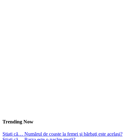
Trending Now
Ştiaţi că… Numărul de coaste la femei şi bărbaţi este acelaşi?
Ştiaţi că… Barza este o pasăre mută?