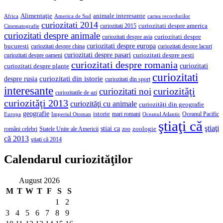
Alimentaţie
animale interesante
America de Sud
Africa
cartea recordurilor
curiozitati 2014
curiozitati despre america
curiozitati 2015
Cinematografie
curiozitati despre animale
curiozitati despre asia
curiozitati despre
curiozitati despre europa
bucuresti
curiozitati despre lacuri
curiozitati despre china
curiozitati despre pasari
curiozitati despre pesti
curiozitati despre oameni
curiozitati despre romania
curiozitati
curiozitati despre plante
curiozitati
curiozitati din istorie
despre rusia
curiozitati din sport
interesante
curiozităţi
curiozitati noi
curiozitatile de azi
curiozităţi 2013
curiozităţi cu animale
curiozităţi din geografie
geografie
istorie
mari romani
Imperiul Otoman
Oceanul Pacific
Europa
Oceanul Atlantic
ştiaţi că
ştiaţi
stiai ca
români celebri
Statele Unite ale Americii
zoologie
zoo
că 2013
ştiaţi că 2014
Calendarul curiozităţilor
August 2026
M
T
W
T
F
S
S
1
2
3
4
5
6
7
8
9