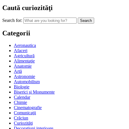
Caută curiozităţi
Search for:
Categorii
Aeronautica
Afaceri
Agricultură
Alimentaţie
Anatomie
Artă
Astronomie
Automobilism
Biologie
Biserici şi Monumente
Calendar
Chimie
Cinematografie
Comunicaţii
Crăciun
Curiozităţi
Decoraţiuni interioare