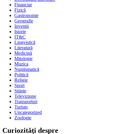
Financiar
Fizică
Gastronomie
Geografie
Inventii
Istorie
IT&C
Lingvistică
Literatură
Medicină
Mitologie
Muzica
Numismatică
Politică
Religie
Sport
Stiinte
Televiziune
Transporturi
Turism
Uncategorized
Zoologie
Curiozităţi despre