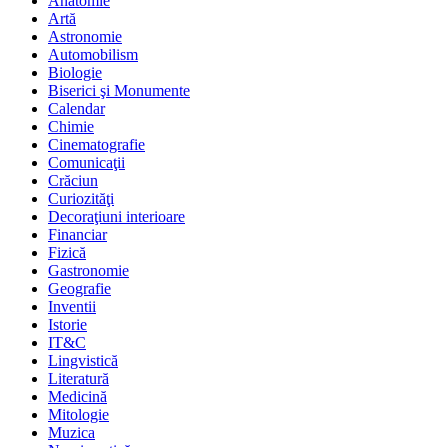
Anatomie
Artă
Astronomie
Automobilism
Biologie
Biserici şi Monumente
Calendar
Chimie
Cinematografie
Comunicaţii
Crăciun
Curiozităţi
Decoraţiuni interioare
Financiar
Fizică
Gastronomie
Geografie
Inventii
Istorie
IT&C
Lingvistică
Literatură
Medicină
Mitologie
Muzica