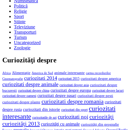
Numismatică
Politică
Religie
Sport
Stiinte
Televiziune
Transporturi
Turism
Uncategorized
Zoologie
Curiozităţi despre
Alimentaţie
animale interesante
America de Sud
Africa
cartea recordurilor
curiozitati 2014
curiozitati despre america
curiozitati 2015
Cinematografie
curiozitati despre animale
curiozitati despre asia
curiozitati despre
curiozitati despre europa
bucuresti
curiozitati despre lacuri
curiozitati despre china
curiozitati despre pasari
curiozitati despre pesti
curiozitati despre oameni
curiozitati despre romania
curiozitati
curiozitati despre plante
curiozitati
curiozitati din istorie
despre rusia
curiozitati din sport
interesante
curiozităţi
curiozitati noi
curiozitatile de azi
curiozităţi 2013
curiozităţi cu animale
curiozităţi din geografie
geografie