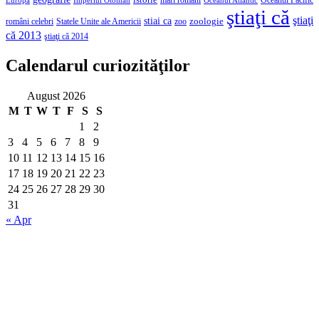
istorie
mari romani
Imperiul Otoman
Oceanul Pacific
Europa
Oceanul Atlantic
ştiaţi că
ştiaţi
stiai ca
români celebri
Statele Unite ale Americii
zoologie
zoo
că 2013
ştiaţi că 2014
Calendarul curiozităţilor
August 2026
M
T
W
T
F
S
S
1
2
3
4
5
6
7
8
9
10
11
12
13
14
15
16
17
18
19
20
21
22
23
24
25
26
27
28
29
30
31
« Apr