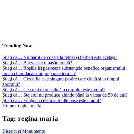
Trending Now
Ştiaţi că… Numărul de coaste la femei şi bărbaţi este acelaşi?
Ştiaţi că… Barza este o pasăre mută?
Știați că… Roşiile îsi păstrează substanţele benefice organismului
uman chiar dacă sunt preparate termic?
Ştiaţi că… Ciocârlia este singura pasăre care cântă şi in timpul
zborului?
Știaţi că… Cea mai mare celulă a corpului este ovulul?
Ştiaţi că… Stejarul nu produce ghinde până la vârsta de 50 de ani?
Ştiaţi că… Fiinţa cu cele mai multe oase este crapul?
Home
›
regina maria
Tag:
regina maria
Biserici şi Monumente