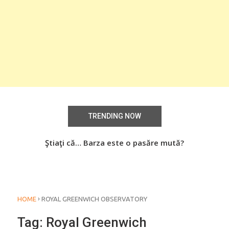
TRENDING NOW
aţi
Ştiaţi că… Barza este o pasăre mută?
Știa
o
›
HOME
ROYAL GREENWICH OBSERVATORY
Tag:
Royal Greenwich