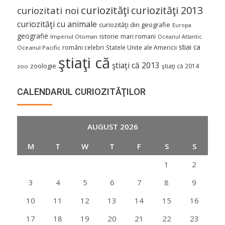
curiozităţi
curiozităţi 2013
curiozitati noi
curiozităţi cu animale
curiozităţi din geografie
Europa
geografie
istorie
mari romani
Imperiul Otoman
Oceanul Atlantic
stiai ca
români celebri
Statele Unite ale Americii
Oceanul Pacific
ştiaţi că
ştiaţi că 2013
zoologie
ştiaţi că 2014
zoo
CALENDARUL CURIOZITĂŢILOR
AUGUST 2026
M
T
W
T
F
S
S
1
2
3
4
5
6
7
8
9
10
11
12
13
14
15
16
17
18
19
20
21
22
23