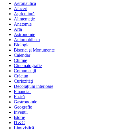
Aeronautica
Afaceri
Agricultură
Alimentaţie
Anatomie
Artă
Astronomie
Automobilism
Biologie
Biserici şi Monumente
Calendar
Chimie
Cinematografie
Comunicaţii
Crăciun
Curiozităţi
Decoraţiuni interioare
Financiar
Fizică
Gastronomie
Geografie
Inventii
Istorie
IT&C
Lingvistică