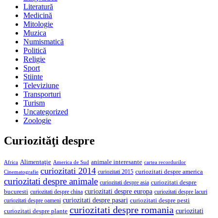
Literatură
Medicină
Mitologie
Muzica
Numismatică
Politică
Religie
Sport
Stiinte
Televiziune
Transporturi
Turism
Uncategorized
Zoologie
Curiozităţi despre
Alimentaţie
animale interesante
America de Sud
Africa
cartea recordurilor
curiozitati 2014
curiozitati despre america
curiozitati 2015
Cinematografie
curiozitati despre animale
curiozitati despre asia
curiozitati despre
curiozitati despre europa
bucuresti
curiozitati despre lacuri
curiozitati despre china
curiozitati despre pasari
curiozitati despre pesti
curiozitati despre oameni
curiozitati despre romania
curiozitati
curiozitati despre plante