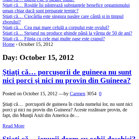
Știați că… Roşiile îsi păstrează substanţele benefice organismului
uman chiar dacă sunt preparate termic?
Ştiaţi că… Ciocârlia este singura pasăre care cântă şi in timpul
zborului?
Știaţi că… Cea mai mare celulă a corpului este ovulul?
Ştiaţi că… Stejarul nu produce ghinde până la vârsta de 50 de ani?
Ştiaţi că… Fiinţa cu cele mai multe oase este crapul?
Home
›
October 15, 2012
Day:
October 15, 2012
Ştiaţi că… porcuşorii de guineea nu sunt
nici porci şi nici nu provin din Guineea?
Posted on
October 15, 2012
—by
Carmen
3054
0
Ştiaţi că… porcuşorii de guineea în ciuda numelui lor, nu sunt nici
porci şi nici nu provin din Guineea? Aceste rozătoare provin, de
fapt, din Munţii Anzi din America de…
Read More