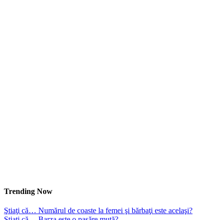
Trending Now
Ştiaţi că… Numărul de coaste la femei şi bărbaţi este acelaşi?
Ştiaţi că… Barza este o pasăre mută?