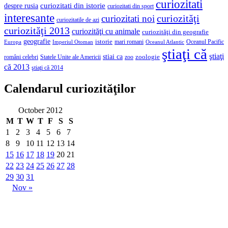
curiozitati
curiozitati din istorie
despre rusia
curiozitati din sport
interesante
curiozităţi
curiozitati noi
curiozitatile de azi
curiozităţi 2013
curiozităţi cu animale
curiozităţi din geografie
geografie
istorie
mari romani
Imperiul Otoman
Oceanul Pacific
Europa
Oceanul Atlantic
ştiaţi că
ştiaţi
stiai ca
români celebri
Statele Unite ale Americii
zoologie
zoo
că 2013
ştiaţi că 2014
Calendarul curiozităţilor
October 2012
M
T
W
T
F
S
S
1
2
3
4
5
6
7
8
9
10
11
12
13
14
15
16
17
18
19
20
21
22
23
24
25
26
27
28
29
30
31
Nov »