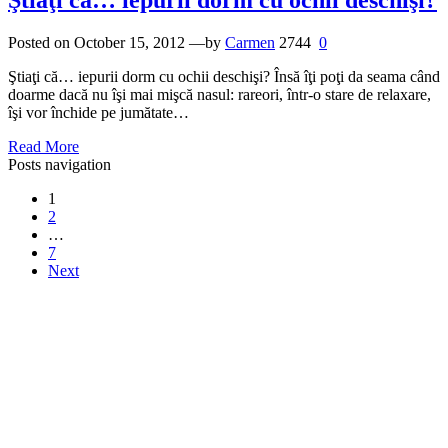
Ştiaţi că… iepurii dorm cu ochii deschişi?
Posted on
October 15, 2012
—by
Carmen
2744
0
Ştiaţi că… iepurii dorm cu ochii deschişi? Însă îţi poţi da seama când
doarme dacă nu îşi mai mişcă nasul: rareori, într-o stare de relaxare,
îşi vor închide pe jumătate…
Read More
Posts navigation
1
2
…
7
Next