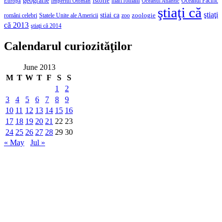
geografie
istorie
mari romani
Imperiul Otoman
Oceanul Pacific
Europa
Oceanul Atlantic
ştiaţi că
ştiaţi
stiai ca
români celebri
Statele Unite ale Americii
zoologie
zoo
că 2013
ştiaţi că 2014
Calendarul curiozităţilor
June 2013
M
T
W
T
F
S
S
1
2
3
4
5
6
7
8
9
10
11
12
13
14
15
16
17
18
19
20
21
22
23
24
25
26
27
28
29
30
« May
Jul »