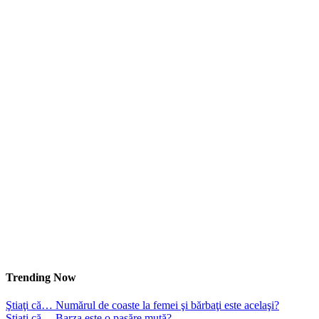
Trending Now
Ştiaţi că… Numărul de coaste la femei şi bărbaţi este acelaşi?
Ştiaţi că… Barza este o pasăre mută?