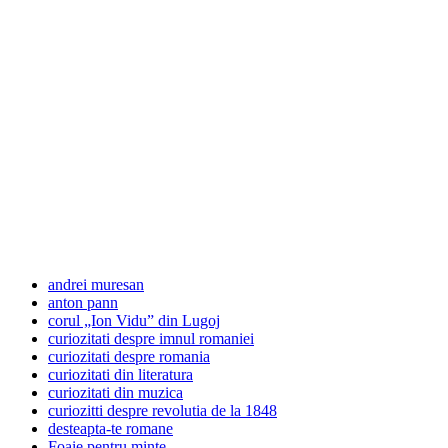
andrei muresan
anton pann
corul „Ion Vidu” din Lugoj
curiozitati despre imnul romaniei
curiozitati despre romania
curiozitati din literatura
curiozitati din muzica
curiozitti despre revolutia de la 1848
desteapta-te romane
Foaie pentru minte