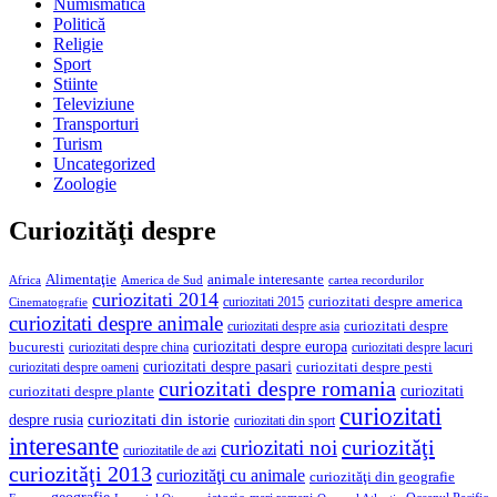
Numismatică
Politică
Religie
Sport
Stiinte
Televiziune
Transporturi
Turism
Uncategorized
Zoologie
Curiozităţi despre
Alimentaţie
animale interesante
America de Sud
Africa
cartea recordurilor
curiozitati 2014
curiozitati despre america
curiozitati 2015
Cinematografie
curiozitati despre animale
curiozitati despre asia
curiozitati despre
curiozitati despre europa
bucuresti
curiozitati despre lacuri
curiozitati despre china
curiozitati despre pasari
curiozitati despre pesti
curiozitati despre oameni
curiozitati despre romania
curiozitati
curiozitati despre plante
curiozitati
curiozitati din istorie
despre rusia
curiozitati din sport
interesante
curiozităţi
curiozitati noi
curiozitatile de azi
curiozităţi 2013
curiozităţi cu animale
curiozităţi din geografie