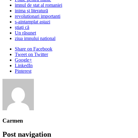
imnul de stat al romaniei
inima şi literatură
revolutionari importanti
s-aintamplat astazi
ştiaţi că
Un răsunet
ziua imnului national
Share
on Facebook
Tweet
on Twitter
Google+
LinkedIn
Pinterest
Carmen
Post navigation