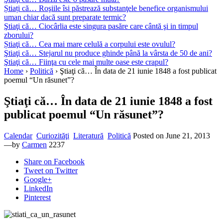
Știați că… Roşiile îsi păstrează substanţele benefice organismului
uman chiar dacă sunt preparate termic?
Ştiaţi că… Ciocârlia este singura pasăre care cântă şi in timpul
zborului?
Știaţi că… Cea mai mare celulă a corpului este ovulul?
Ştiaţi că… Stejarul nu produce ghinde până la vârsta de 50 de ani?
Ştiaţi că… Fiinţa cu cele mai multe oase este crapul?
Home
›
Politică
›
Ştiaţi că… În data de 21 iunie 1848 a fost publicat
poemul “Un răsunet”?
Ştiaţi că… În data de 21 iunie 1848 a fost
publicat poemul “Un răsunet”?
Calendar
Curiozităţi
Literatură
Politică
Posted on
June 21, 2013
—by
Carmen
2237
Share
on Facebook
Tweet
on Twitter
Google+
LinkedIn
Pinterest