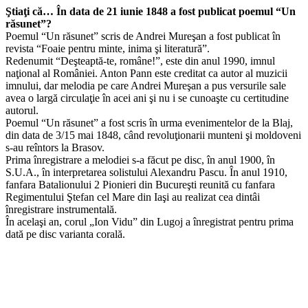
Ştiaţi că… În data de 21 iunie 1848 a fost publicat poemul “Un
răsunet”?
Poemul “Un răsunet” scris de Andrei Mureşan a fost publicat în
revista “Foaie pentru minte, inima şi literatură”.
Redenumit “Deşteaptă-te, române!”, este din anul 1990, imnul
naţional al României. Anton Pann este creditat ca autor al muzicii
imnului, dar melodia pe care Andrei Mureşan a pus versurile sale
avea o largă circulaţie în acei ani şi nu i se cunoaşte cu certitudine
autorul.
Poemul “Un răsunet” a fost scris în urma evenimentelor de la Blaj,
din data de 3/15 mai 1848, când revoluţionarii munteni şi moldoveni
s-au reîntors la Brasov.
Prima înregistrare a melodiei s-a făcut pe disc, în anul 1900, în
S.U.A., în interpretarea solistului Alexandru Pascu. În anul 1910,
fanfara Batalionului 2 Pionieri din Bucureşti reunită cu fanfara
Regimentului Ştefan cel Mare din Iaşi au realizat cea dintâi
înregistrare instrumentală.
În acelaşi an, corul „Ion Vidu” din Lugoj a înregistrat pentru prima
dată pe disc varianta corală.