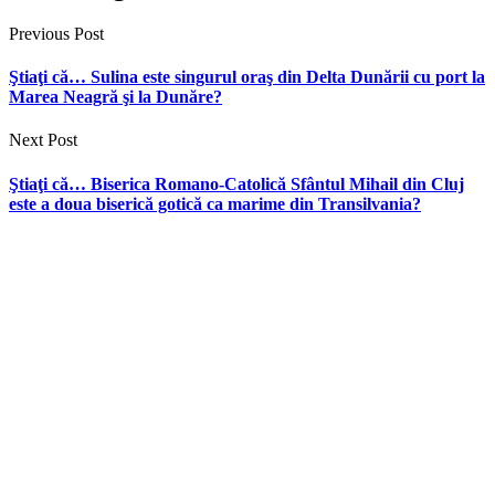
Previous Post
Ştiaţi că… Sulina este singurul oraş din Delta Dunării cu port la
Marea Neagră şi la Dunăre?
Next Post
Ştiaţi că… Biserica Romano-Catolică Sfântul Mihail din Cluj
este a doua biserică gotică ca marime din Transilvania?