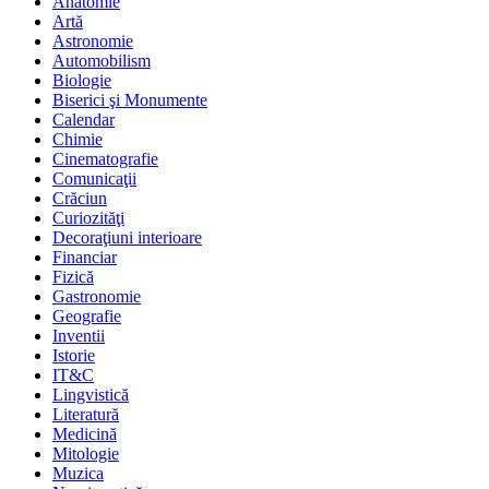
Anatomie
Artă
Astronomie
Automobilism
Biologie
Biserici şi Monumente
Calendar
Chimie
Cinematografie
Comunicaţii
Crăciun
Curiozităţi
Decoraţiuni interioare
Financiar
Fizică
Gastronomie
Geografie
Inventii
Istorie
IT&C
Lingvistică
Literatură
Medicină
Mitologie
Muzica