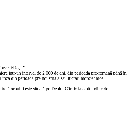
sângerat/Roşu”.
iniere într‐un interval de 2 000 de ani, din perioada pre‐romană până în
încă din perioadă preindustrială sau lucrări hidrotehnice.
tra Corbului este situată pe Dealul Cârnic la o altitudine de