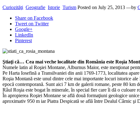
Curiozităţi
Geografie
Istorie
Turism
Posted on
July 25, 2013
—by
Share
on Facebook
Tweet
on Twitter
Google+
LinkedIn
Pinterest
Ştiaţi că… Cea mai veche localitate din România este Roşia Mon
Numele latin al Roşiei Montane, Alburnus Maior, este menţionat pentru 
Pe Harta Iosefină a Transilvaniei din anii 1769-1773, localitatea apa
Roşia Montană este unul dintre cele mai importante locuri istorice ale 
epocă contemporană. Sunt aici 7 km de galerii romane, peste 80 km de 
Râul Roşia este bogat în minerale, în special fier care îi dă o culoare
În apropierea Roşiei Montane se află două formaţiuni geologice unice d
aproximativ 950 m iar Piatra Despicată se află între Dealul Cârnic şi D