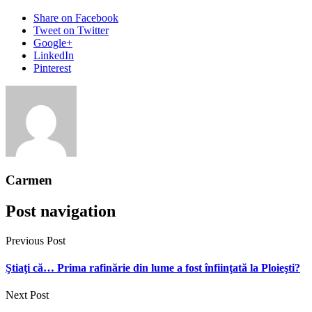
Share
on Facebook
Tweet
on Twitter
Google+
LinkedIn
Pinterest
Carmen
Post navigation
Previous Post
Ştiaţi că… Prima rafinărie din lume a fost înfiinţată la Ploieşti?
Next Post