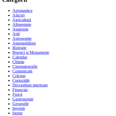
Aeronautica
Afaceri
Agricultură
Alimentaţie
Anatomie
Artă
Astronomie
Automobilism
Biologie
Biserici şi Monumente
Calendar
Chimie
Cinematografie
Comunicaţii
Crăciun
Curiozităţi
Decoraţiuni interioare
Financiar
Fizică
Gastronomie
Geografie
Inventii
Istorie