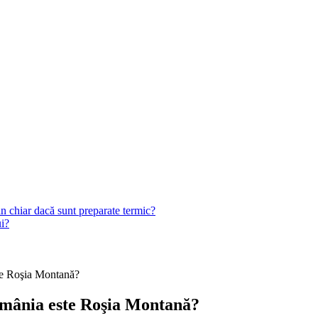
n chiar dacă sunt preparate termic?
ui?
te Roşia Montană?
România este Roşia Montană?