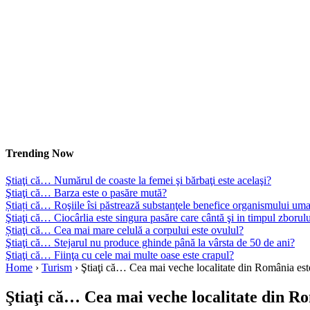
Trending Now
Ştiaţi că… Numărul de coaste la femei şi bărbaţi este acelaşi?
Ştiaţi că… Barza este o pasăre mută?
Știați că… Roşiile îsi păstrează substanţele benefice organismului uma
Ştiaţi că… Ciocârlia este singura pasăre care cântă şi in timpul zborul
Știaţi că… Cea mai mare celulă a corpului este ovulul?
Ştiaţi că… Stejarul nu produce ghinde până la vârsta de 50 de ani?
Ştiaţi că… Fiinţa cu cele mai multe oase este crapul?
Home
›
Turism
›
Ştiaţi că… Cea mai veche localitate din România es
Ştiaţi că… Cea mai veche localitate din 