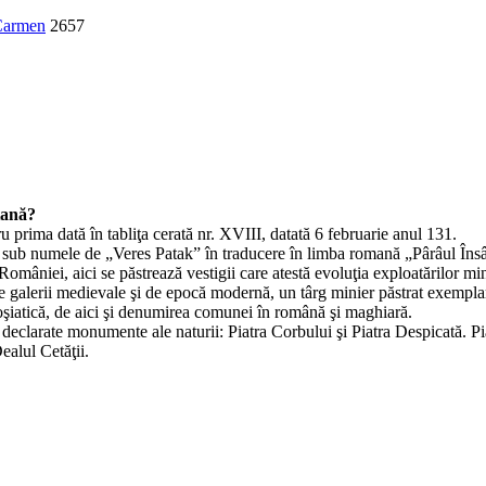
Carmen
2657
tană?
prima dată în tabliţa cerată nr. XVIII, datată 6 februarie anul 131.
re sub numele de „Veres Patak” în traducere în limba romană „Pârâul În
României, aici se păstrează vestigii care atestă evoluţia exploatărilor m
galerii medievale şi de epocă modernă, un târg minier păstrat exemplar 
 roşiatică, de aici şi denumirea comunei în română şi maghiară.
eclarate monumente ale naturii: Piatra Corbului şi Piatra Despicată. Pia
ealul Cetăţii.