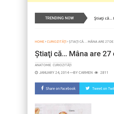
Ştiaţi că…
Știați că…
TRENDING NOW
›
›
HOME
CURIOZITĂŢI
ȘTIAŢI CĂ… MÂNA ARE 27 DE
Știaţi că… Mâna are 27
ANATOMIE
CURIOZITĂŢI
POSTED
JANUARY 24, 2014
—BY
CARMEN
2811
ON
Share
on Facebook
Tweet
on Twi