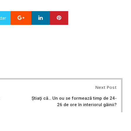
Google+
LinkedIn
Pinterest
tter
Next Post
t
Știaţi că… Un ou se formează timp de 24-
26 de ore în interiorul găinii?