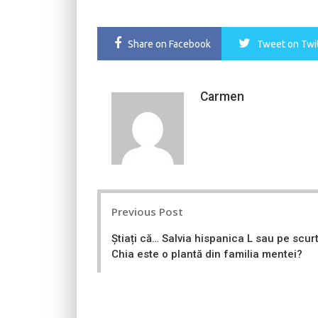
Share
on Facebook
Tweet
on Twi
Carmen
Post
Previous Post
navigation
Știați că… Salvia hispanica L sau pe scur
Chia este o plantă din familia mentei?