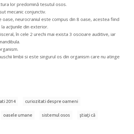
uctura lor predomină tesutul osos.
sut mecanic conjunctiv.
e oase, neurocraniul este compus din 8 oase, acestea fiind
la acţiunile din exterior.
isceral, în cele 2 urechi mai exista 3 oscioare auditive, iar
 mandibula.
organism.
muschii limbii si este singurul os din organism care nu atinge
ati 2014
curiozitati despre oameni
oasele umane
sistemul osos
ştiaţi că