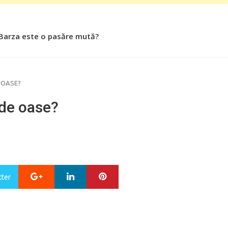
 Barza este o pasăre mută?
 Roşiile îsi păstrează substanţele benefice organismului uman
 OASE?
 de oase?
Google+
LinkedIn
Pinterest
tter