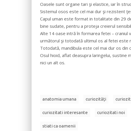
Oasele sunt organe tari şi elastice, iar în str
Sistemul osos este cel mai dur şi rezistent ţe
Capul uman este format in totalitate din 29 d
bine sudate, pentru a proteja creierul sensibil 
Alte 14 oase intră în formarea fetei – craniul v
următorul şi totodată ultimul os al fetei este
Totodată, mandibula este cel mai dur os din 
Osul hioid, aflat deasupra laringelui, sustine 
nici un alt os.
anatomia umana
curiozităţi
curiozit
curiozitati interesante
curiozitati noi
stiati ca oamenii