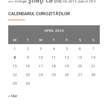
ştiaţi că 2013
zoologie
ştiaţi că 2014
zoo
CALENDARUL CURIOZITĂŢILOR
APRIL 2024
M
T
W
T
F
S
S
1
2
3
4
5
6
7
8
9
10
11
12
13
14
15
16
17
18
19
20
21
22
23
24
25
26
27
28
29
30
« Mar