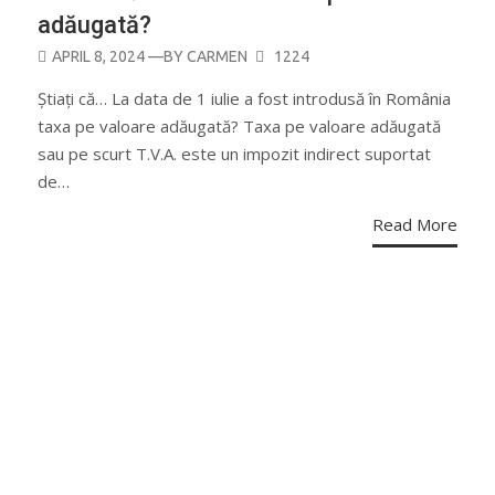
adăugată?
POSTED
APRIL 8, 2024
—BY
CARMEN
1224
ON
Știați că… La data de 1 iulie a fost introdusă în România
taxa pe valoare adăugată? Taxa pe valoare adăugată
sau pe scurt T.V.A. este un impozit indirect suportat
de…
Read More