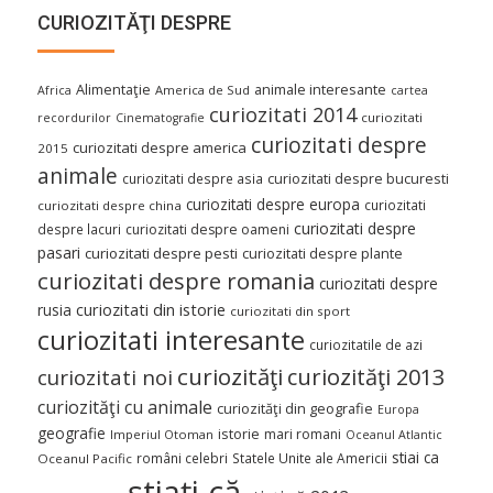
CURIOZITĂŢI DESPRE
Alimentaţie
animale interesante
America de Sud
Africa
cartea
curiozitati 2014
curiozitati
recordurilor
Cinematografie
curiozitati despre
curiozitati despre america
2015
animale
curiozitati despre asia
curiozitati despre bucuresti
curiozitati despre europa
curiozitati
curiozitati despre china
curiozitati despre
despre lacuri
curiozitati despre oameni
pasari
curiozitati despre pesti
curiozitati despre plante
curiozitati despre romania
curiozitati despre
curiozitati din istorie
rusia
curiozitati din sport
curiozitati interesante
curiozitatile de azi
curiozităţi
curiozităţi 2013
curiozitati noi
curiozităţi cu animale
curiozităţi din geografie
Europa
geografie
istorie
mari romani
Imperiul Otoman
Oceanul Atlantic
stiai ca
români celebri
Statele Unite ale Americii
Oceanul Pacific
ştiaţi că