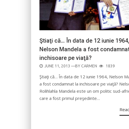
Ştiaţi că… În data de 12 iunie 1964
Nelson Mandela a fost condamnat
inchisoare pe viaţă?
POSTED
JUNE 11, 2013
—BY
CARMEN
1839
ON
Ştiaţi că… În data de 12 iunie 1964, Nelson M
a fost condamnat la inchisoare pe viaţă? Nel
Rolihlahla Mandela este un om politic sud-afri
care a fost primul preşedinte…
Rea