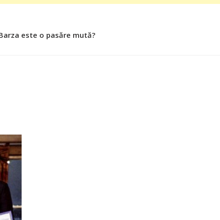
 Barza este o pasăre mută?
 Roşiile îsi păstrează substanţele benefice organismului uman