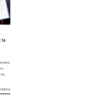
,
 la
andela
son
can,
d More