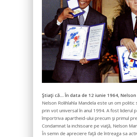
Ştiaţi că… În data de 12 iunie 1964, Nelso
Nelson Rolihlahla Mandela este un om politic s
prin vot universal în anul 1994. A fost liderul pa
împortriva apartheid-ului precum şi primul preş
Condamnat la inchisoare pe viaţă, Nelson Mand
În semn de apreciere faţă de întreaga sa acti