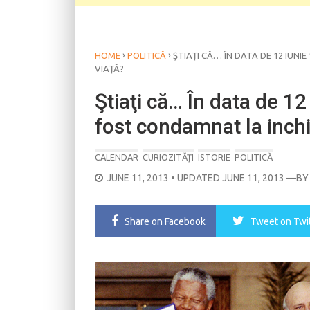
›
›
HOME
POLITICĂ
ŞTIAŢI CĂ… ÎN DATA DE 12 IUN
VIAŢĂ?
Ştiaţi că… În data de 1
fost condamnat la inchi
CALENDAR
CURIOZITĂŢI
ISTORIE
POLITICĂ
POSTED
JUNE 11, 2013
• UPDATED JUNE 11, 2013
—B
ON
Share
on Facebook
Tweet
on Twi