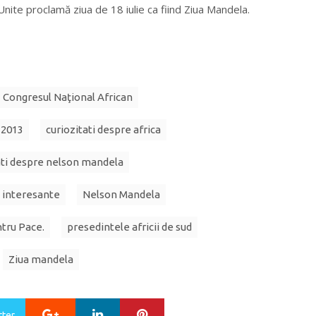
nite proclamă ziua de 18 iulie ca fiind Ziua Mandela.
Congresul Naţional African
i 2013
curiozitati despre africa
ati despre nelson mandela
i interesante
Nelson Mandela
tru Pace.
presedintele africii de sud
Ziua mandela
Google+
LinkedIn
Pinterest
tter