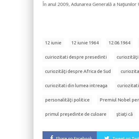
În anul 2009, Adunarea Generală a Naţiunilor U
12 iunie
12 iunie 1964
12.06.1964
cuiriozitati despre presedinti
curiozităţ
curiozităţi despre Africa de Sud
curiozit
curiozitati din lumea intreaga
curiozitat
personalităţi politice
Premiul Nobel pen
primul preşedinte de culoare
ştiaţi că
Share
on Facebook
Tweet
on Twi