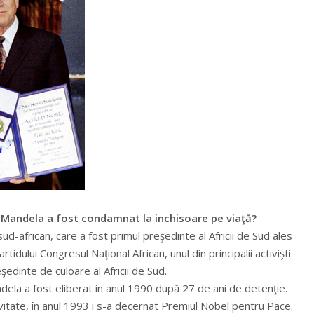
n Mandela a fost condamnat la inchisoare pe viaţă?
ud-african, care a fost primul preşedinte al Africii de Sud ales
rtidului Congresul Naţional African, unul din principalii activişti
edinte de culoare al Africii de Sud.
ela a fost eliberat in anul 1990 după 27 de ani de detenţie.
vitate, în anul 1993 i s-a decernat Premiul Nobel pentru Pace.