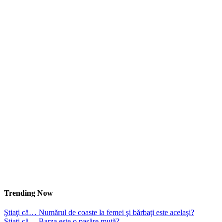
Trending Now
Ştiaţi că… Numărul de coaste la femei şi bărbaţi este acelaşi?
Ştiaţi că… Barza este o pasăre mută?