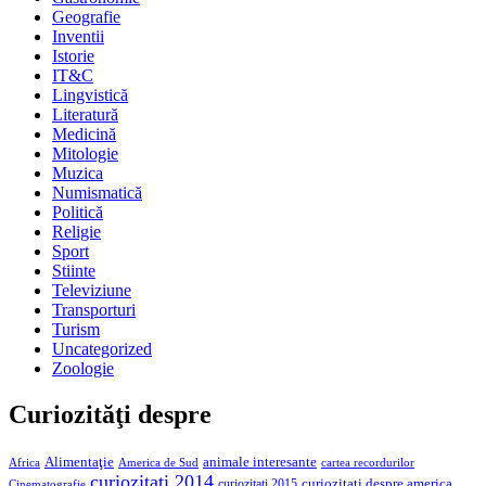
Geografie
Inventii
Istorie
IT&C
Lingvistică
Literatură
Medicină
Mitologie
Muzica
Numismatică
Politică
Religie
Sport
Stiinte
Televiziune
Transporturi
Turism
Uncategorized
Zoologie
Curiozităţi despre
Alimentaţie
animale interesante
America de Sud
Africa
cartea recordurilor
curiozitati 2014
curiozitati despre america
curiozitati 2015
Cinematografie