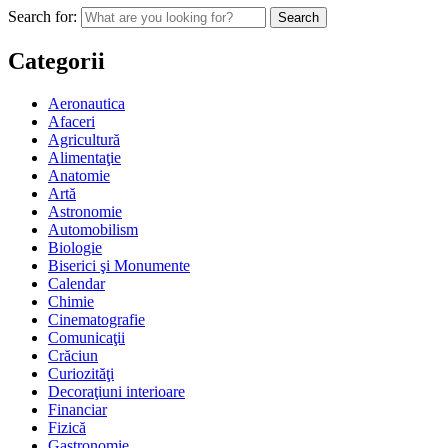
Search for:
Categorii
Aeronautica
Afaceri
Agricultură
Alimentaţie
Anatomie
Artă
Astronomie
Automobilism
Biologie
Biserici şi Monumente
Calendar
Chimie
Cinematografie
Comunicaţii
Crăciun
Curiozităţi
Decoraţiuni interioare
Financiar
Fizică
Gastronomie