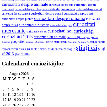
curiozitati despre animale
curiozitati despre asia
curiozitati despre
curiozitati despre europa
bucuresti
curiozitati despre lacuri
curiozitati despre china
curiozitati despre pasari
curiozitati despre pesti
curiozitati despre oameni
curiozitati despre romania
curiozitati
curiozitati despre plante
curiozitati
curiozitati din istorie
despre rusia
curiozitati din sport
interesante
curiozităţi
curiozitati noi
curiozitatile de azi
curiozităţi 2013
curiozităţi cu animale
curiozităţi din geografie
geografie
istorie
mari romani
Imperiul Otoman
Oceanul Pacific
Europa
Oceanul Atlantic
ştiaţi că
ştiaţi
stiai ca
români celebri
Statele Unite ale Americii
zoologie
zoo
că 2013
ştiaţi că 2014
Calendarul curiozităţilor
August 2026
M
T
W
T
F
S
S
1
2
3
4
5
6
7
8
9
10
11
12
13
14
15
16
17
18
19
20
21
22
23
24
25
26
27
28
29
30