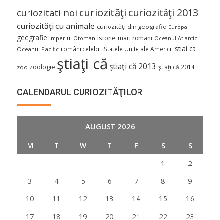
curiozităţi
curiozităţi 2013
curiozitati noi
curiozităţi cu animale
curiozităţi din geografie
Europa
geografie
istorie
mari romani
Imperiul Otoman
Oceanul Atlantic
stiai ca
români celebri
Statele Unite ale Americii
Oceanul Pacific
ştiaţi că
ştiaţi că 2013
zoologie
ştiaţi că 2014
zoo
CALENDARUL CURIOZITĂŢILOR
AUGUST 2026
M
T
W
T
F
S
S
1
2
3
4
5
6
7
8
9
10
11
12
13
14
15
16
17
18
19
20
21
22
23