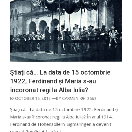
Ştiaţi că… La data de 15 octombrie
1922, Ferdinand și Maria s-au
încoronat regi la Alba Iulia?
POSTED
OCTOBER 15, 2013
—BY
CARMEN
2562
ON
Ştiaţi că… La data de 15 octombrie 1922, Ferdinand și
Maria s-au încoronat regi la Alba Iulia? În anul 1914,
Ferdinand de Hohenzollern-Sigmaringen a devenit
rege al României, la vârsta…