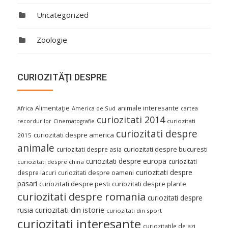
Uncategorized
Zoologie
CURIOZITĂŢI DESPRE
Alimentaţie
animale interesante
America de Sud
Africa
cartea
curiozitati 2014
curiozitati
recordurilor
Cinematografie
curiozitati despre
curiozitati despre america
2015
animale
curiozitati despre asia
curiozitati despre bucuresti
curiozitati despre europa
curiozitati
curiozitati despre china
curiozitati despre
despre lacuri
curiozitati despre oameni
pasari
curiozitati despre pesti
curiozitati despre plante
curiozitati despre romania
curiozitati despre
curiozitati din istorie
rusia
curiozitati din sport
curiozitati interesante
curiozitatile de azi