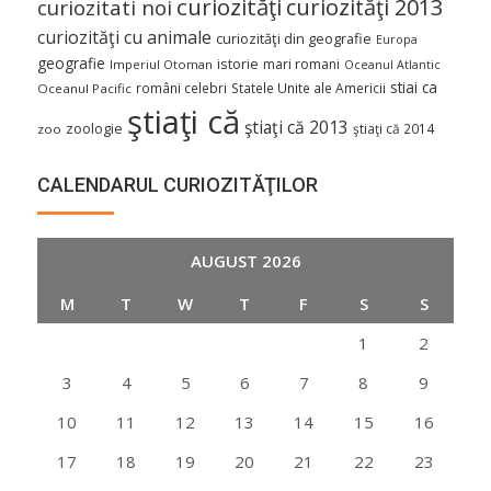
curiozităţi
curiozităţi 2013
curiozitati noi
curiozităţi cu animale
curiozităţi din geografie
Europa
geografie
istorie
mari romani
Imperiul Otoman
Oceanul Atlantic
stiai ca
români celebri
Statele Unite ale Americii
Oceanul Pacific
ştiaţi că
ştiaţi că 2013
zoologie
ştiaţi că 2014
zoo
CALENDARUL CURIOZITĂŢILOR
AUGUST 2026
M
T
W
T
F
S
S
1
2
3
4
5
6
7
8
9
10
11
12
13
14
15
16
17
18
19
20
21
22
23