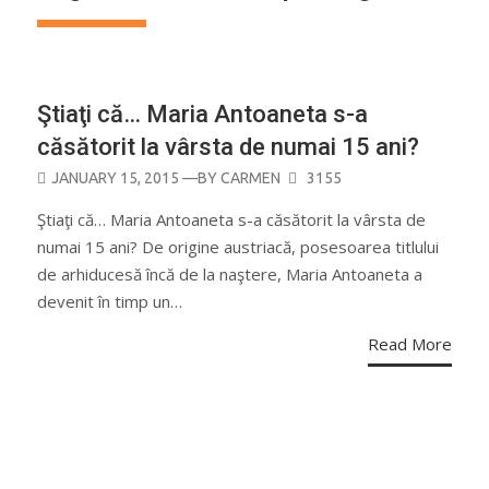
CURIOZITĂŢI
Ştiaţi că… Maria Antoaneta s-a
căsătorit la vârsta de numai 15 ani?
POSTED
JANUARY 15, 2015
—BY
CARMEN
3155
ON
Ştiaţi că… Maria Antoaneta s-a căsătorit la vârsta de
numai 15 ani? De origine austriacă, posesoarea titlului
de arhiducesă încă de la naştere, Maria Antoaneta a
devenit în timp un…
Read More