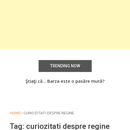
TRENDING NOW
aţi
Ştiaţi că… Barza este o pasăre mută?
Știa
o
›
HOME
CURIOZITATI DESPRE REGINE
Tag:
curiozitati despre regine