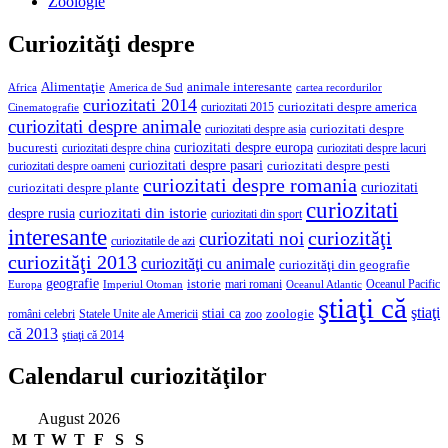
Zoologie
Curiozităţi despre
Alimentaţie
animale interesante
America de Sud
Africa
cartea recordurilor
curiozitati 2014
curiozitati despre america
curiozitati 2015
Cinematografie
curiozitati despre animale
curiozitati despre asia
curiozitati despre
curiozitati despre europa
bucuresti
curiozitati despre lacuri
curiozitati despre china
curiozitati despre pasari
curiozitati despre pesti
curiozitati despre oameni
curiozitati despre romania
curiozitati
curiozitati despre plante
curiozitati
curiozitati din istorie
despre rusia
curiozitati din sport
interesante
curiozităţi
curiozitati noi
curiozitatile de azi
curiozităţi 2013
curiozităţi cu animale
curiozităţi din geografie
geografie
istorie
mari romani
Imperiul Otoman
Oceanul Pacific
Europa
Oceanul Atlantic
ştiaţi că
ştiaţi
stiai ca
români celebri
Statele Unite ale Americii
zoologie
zoo
că 2013
ştiaţi că 2014
Calendarul curiozităţilor
August 2026
M
T
W
T
F
S
S