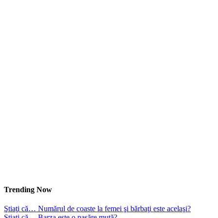
Trending Now
Ştiaţi că… Numărul de coaste la femei şi bărbaţi este acelaşi?
Ştiaţi că… Barza este o pasăre mută?