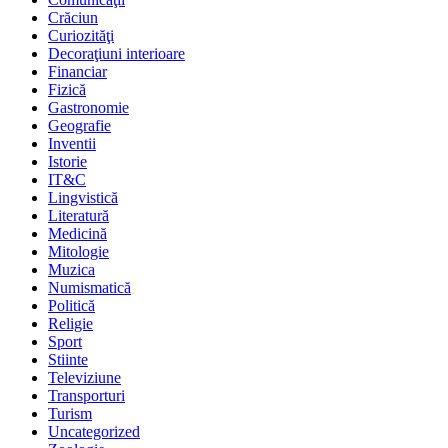
Crăciun
Curiozităţi
Decoraţiuni interioare
Financiar
Fizică
Gastronomie
Geografie
Inventii
Istorie
IT&C
Lingvistică
Literatură
Medicină
Mitologie
Muzica
Numismatică
Politică
Religie
Sport
Stiinte
Televiziune
Transporturi
Turism
Uncategorized