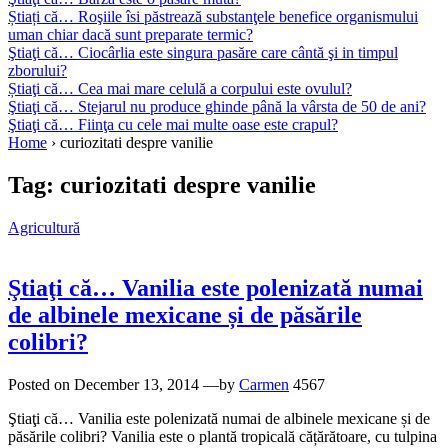
Știați că… Roşiile îsi păstrează substanţele benefice organismului
uman chiar dacă sunt preparate termic?
Ştiaţi că… Ciocârlia este singura pasăre care cântă şi in timpul
zborului?
Știaţi că… Cea mai mare celulă a corpului este ovulul?
Ştiaţi că… Stejarul nu produce ghinde până la vârsta de 50 de ani?
Ştiaţi că… Fiinţa cu cele mai multe oase este crapul?
Home
›
curiozitati despre vanilie
Tag:
curiozitati despre vanilie
Agricultură
Ştiaţi că… Vanilia este polenizată numai
de albinele mexicane și de păsările
colibri?
Posted on
December 13, 2014
—by
Carmen
4567
Ştiaţi că… Vanilia este polenizată numai de albinele mexicane și de
păsările colibri? Vanilia este o plantă tropicală cățărătoare, cu tulpina