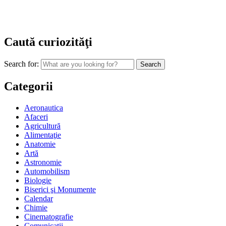
Caută curiozităţi
Search for:
Categorii
Aeronautica
Afaceri
Agricultură
Alimentaţie
Anatomie
Artă
Astronomie
Automobilism
Biologie
Biserici şi Monumente
Calendar
Chimie
Cinematografie
Comunicaţii