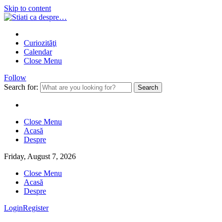
Skip to content
Curiozităţi
Calendar
Close Menu
Follow
Search for:
Close Menu
Acasă
Despre
Friday, August 7, 2026
Close Menu
Acasă
Despre
Login
Register