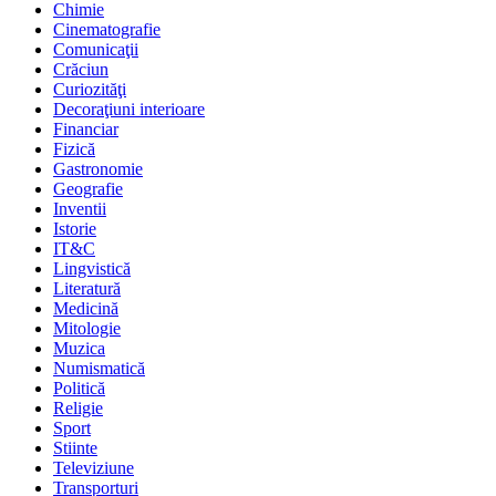
Chimie
Cinematografie
Comunicaţii
Crăciun
Curiozităţi
Decoraţiuni interioare
Financiar
Fizică
Gastronomie
Geografie
Inventii
Istorie
IT&C
Lingvistică
Literatură
Medicină
Mitologie
Muzica
Numismatică
Politică
Religie
Sport
Stiinte
Televiziune
Transporturi