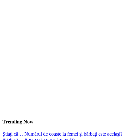
Trending Now
Ştiaţi că… Numărul de coaste la femei şi bărbaţi este acelaşi?
Ştiaţi că… Barza este o pasăre mută?