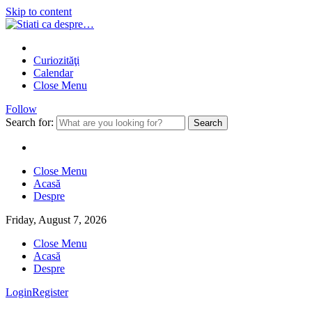
Skip to content
Curiozităţi
Calendar
Close Menu
Follow
Search for:
Close Menu
Acasă
Despre
Friday, August 7, 2026
Close Menu
Acasă
Despre
Login
Register