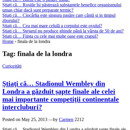
Știați că… Roşiile îsi păstrează substanţele benefice organismului
uman chiar dacă sunt preparate termic?
Ştiaţi că… Ciocârlia este singura pasăre care cântă şi in timpul
zborului?
Știaţi că… Cea mai mare celulă a corpului este ovulul?
Ştiaţi că… Stejarul nu produce ghinde până la vârsta de 50 de ani?
Ştiaţi că… Fiinţa cu cele mai multe oase este crapul?
Home
›
finala de la londra
Tag:
finala de la londra
Curiozităţi
Ştiaţi că… Stadionul Wembley din
Londra a găzduit şapte finale ale celei
mai importante competiţii continentale
intercluburi?
Posted on
May 25, 2013
—by
Carmen
2212
Ştiaţi că… Stadionul Wembley din Londra a găzduit şapte finale ale