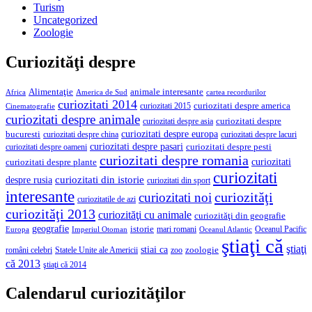
Turism
Uncategorized
Zoologie
Curiozităţi despre
Alimentaţie
animale interesante
America de Sud
Africa
cartea recordurilor
curiozitati 2014
curiozitati despre america
curiozitati 2015
Cinematografie
curiozitati despre animale
curiozitati despre asia
curiozitati despre
curiozitati despre europa
bucuresti
curiozitati despre lacuri
curiozitati despre china
curiozitati despre pasari
curiozitati despre pesti
curiozitati despre oameni
curiozitati despre romania
curiozitati
curiozitati despre plante
curiozitati
curiozitati din istorie
despre rusia
curiozitati din sport
interesante
curiozităţi
curiozitati noi
curiozitatile de azi
curiozităţi 2013
curiozităţi cu animale
curiozităţi din geografie
geografie
istorie
mari romani
Imperiul Otoman
Oceanul Pacific
Europa
Oceanul Atlantic
ştiaţi că
ştiaţi
stiai ca
români celebri
Statele Unite ale Americii
zoologie
zoo
că 2013
ştiaţi că 2014
Calendarul curiozităţilor